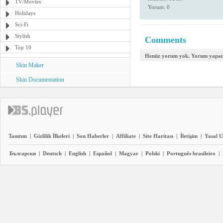
TV/Movies
Yorum: 0
Holidays
Sci-Fi
Stylish
Comments
Top 10
Henüz yorum yok. Yorum yapara
Skin Maker
Skin Documentation
Tanıtım
|
Gizlilik İlkeleri
|
Son Haberler
|
Affiliate
|
Site Haritası
|
İletişim
|
Yasal U
Български
|
Deutsch
|
English
|
Español
|
Magyar
|
Polski
|
Português brasileiro
|