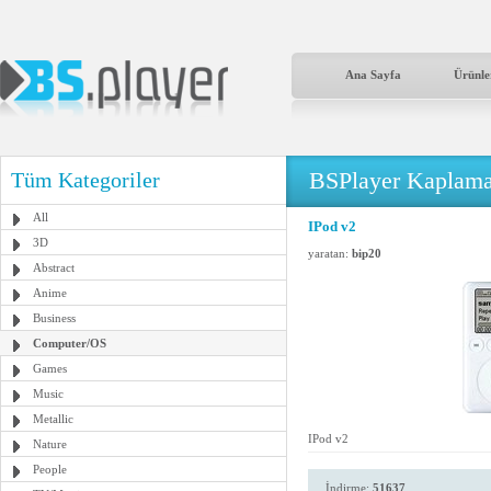
Ana Sayfa
Ürünle
BSPlayer Kaplama
Tüm Kategoriler
All
IPod v2
3D
yaratan:
bip20
Abstract
Anime
Business
Computer/OS
Games
Music
Metallic
IPod v2
Nature
People
İndirme:
51637