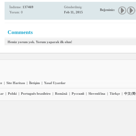
İndirme:
137469
Gönderilmiş:
Beğeniniz:
Yorum: 0
Feb 11, 2015
Comments
Henüz yorum yok. Yorum yaparak ilk olun!
te
|
Site Haritası
|
İletişim
|
Yasal Uyarılar
ar
|
Polski
|
Português brasileiro
|
Română
|
Pyccĸий
|
Slovenščina
|
Türkçe
|
中文(简