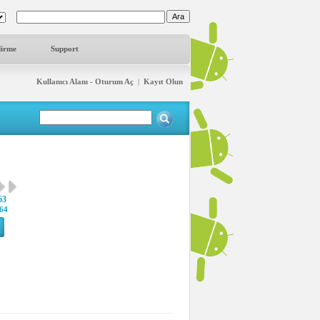
dirme
Support
Kullanıcı Alanı - Oturum Aç
|
Kayıt Olun
63
64