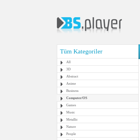
Tüm Kategoriler
All
3D
Abstract
Anime
Business
Computer/OS
Games
Music
Metallic
Nature
People