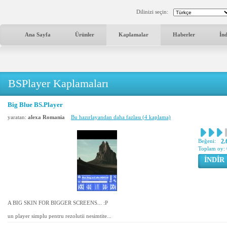
Dilinizi seçin:
Ana Sayfa
Ürünler
Kaplamalar
Haberler
İn
BSPlayer Kaplamaları
Big Blue BS.Player
yaratan:
alexa Romania
Bu hazırlayandan daha fazlası (4 kaplama)
Beğeni:
2.
Toplam oy:
İNDİR
A BIG SKIN FOR BIGGER SCREENS... :P
un player simplu pentru rezolutii nesimtite...