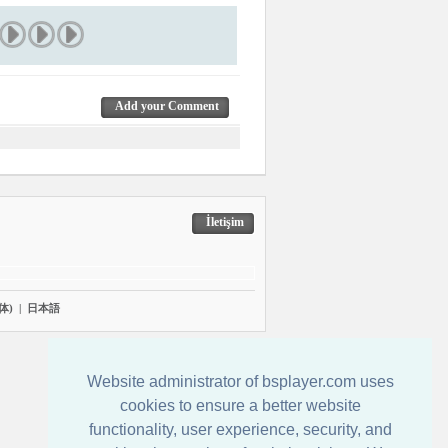
Add your Comment
İletişim
体)
|
日本語
Website administrator of bsplayer.com uses
cookies to ensure a better website
functionality, user experience, security, and