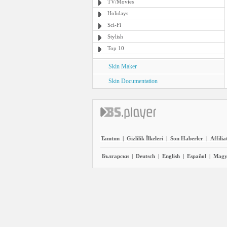
TV/Movies
Holidays
Sci-Fi
Stylish
Top 10
Skin Maker
Skin Documentation
Tanıtım
|
Gizlilik İlkeleri
|
Son Haberler
|
Affilia
Български
|
Deutsch
|
English
|
Español
|
Magy