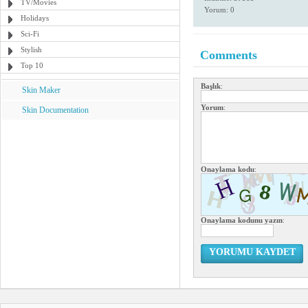
TV/Movies
Yorum: 0
Holidays
Sci-Fi
Stylish
Comments
Top 10
Başlık
:
Skin Maker
Yorum
:
Skin Documentation
Onaylama kodu
:
Onaylama kodunu yazın
:
YORUMU KAYDET