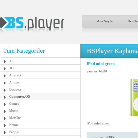
Ana Sayfa
Ürünle
BSPlayer Kaplama
Tüm Kategoriler
All
IPod mini green
3D
yaratan:
bip20
Abstract
Anime
Business
Computer/OS
Games
Music
Metallic
IPod mini green
Nature
People
İndirme:
57305