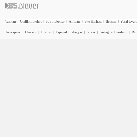
Tanıtım
|
Gizlilik İlkeleri
|
Son Haberler
|
Affiliate
|
Site Haritası
|
İletişim
|
Yasal Uyarı
Български
|
Deutsch
|
English
|
Español
|
Magyar
|
Polski
|
Português brasileiro
|
Ro