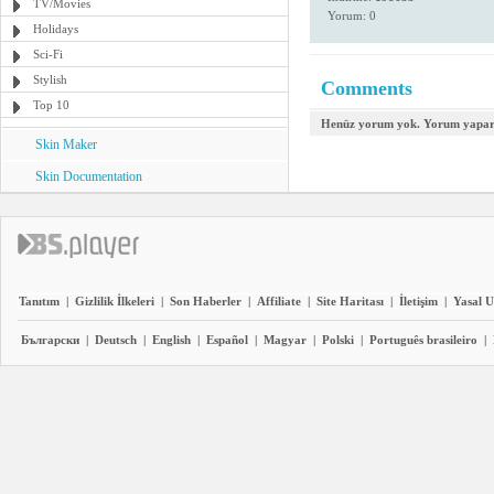
TV/Movies
Yorum: 0
Holidays
Sci-Fi
Stylish
Comments
Top 10
Henüz yorum yok. Yorum yapara
Skin Maker
Skin Documentation
Tanıtım
|
Gizlilik İlkeleri
|
Son Haberler
|
Affiliate
|
Site Haritası
|
İletişim
|
Yasal U
Български
|
Deutsch
|
English
|
Español
|
Magyar
|
Polski
|
Português brasileiro
|