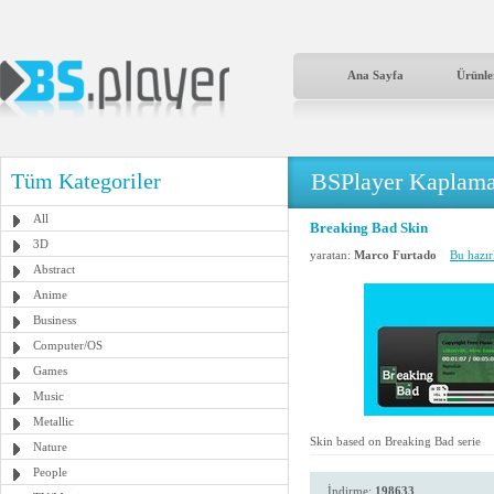
Ana Sayfa
Ürünle
BSPlayer Kaplama
Tüm Kategoriler
All
Breaking Bad Skin
3D
yaratan:
Marco Furtado
Bu hazır
Abstract
Anime
Business
Computer/OS
Games
Music
Metallic
Skin based on Breaking Bad serie
Nature
People
İndirme:
198633