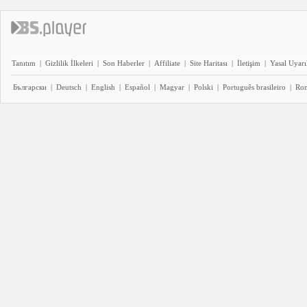
Tanıtım
|
Gizlilik İlkeleri
|
Son Haberler
|
Affiliate
|
Site Haritası
|
İletişim
|
Yasal Uyarı
Български
|
Deutsch
|
English
|
Español
|
Magyar
|
Polski
|
Português brasileiro
|
Ro