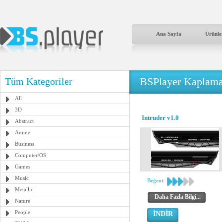
Ana Sayfa
Ürünle
BSPlayer Kaplama
Tüm Kategoriler
All
3D
Intruder v1.0
Abstract
Anime
Business
Computer/OS
Games
Music
Beğeni:
Metallic
Daha Fazla Bilgi...
Nature
People
İNDİR