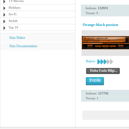
TV/Movies
Holidays
İndirme:
132931
Yorum: 0
Sci-Fi
Stylish
Orange-black passion
Top 10
Skin Maker
Skin Documentation
Beğeni:
Daha Fazla Bilgi...
İNDİR
İndirme:
127742
Yorum: 1