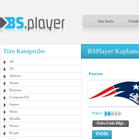
Ana Sayfa
Ürünle
BSPlayer Kaplama
Tüm Kategoriler
All
3D
Patriots
Abstract
Anime
Business
Computer/OS
Games
Music
Beğeni:
Metallic
Daha Fazla Bilgi...
Nature
People
İNDİR