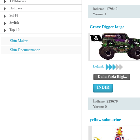
TV/Movies
Holidays
İndirme:
179840
Yorum: 1
Sci-Fi
Stylish
Grave Digger large
Top 10
Skin Maker
Skin Documentation
Beğeni:
Daha Fazla Bilgi...
İNDİR
İndirme:
229679
Yorum: 0
yellow submarine