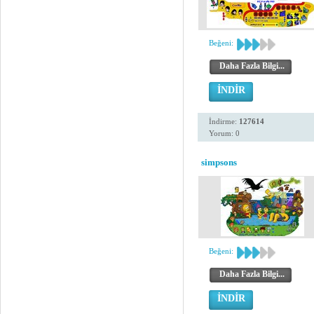
Beğeni:
Daha Fazla Bilgi...
İNDİR
İndirme:
127614
Yorum: 0
simpsons
Beğeni:
Daha Fazla Bilgi...
İNDİR