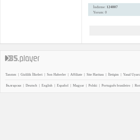
İndirme:
124807
Yorum: 0
Tanıtım
|
Gizlilik İlkeleri
|
Son Haberler
|
Affiliate
|
Site Haritası
|
İletişim
|
Yasal Uyarı
Български
|
Deutsch
|
English
|
Español
|
Magyar
|
Polski
|
Português brasileiro
|
Ro