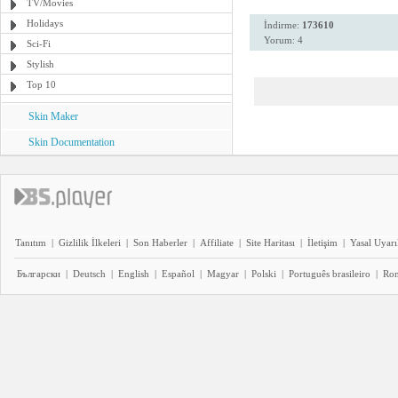
TV/Movies
Holidays
İndirme:
173610
Yorum: 4
Sci-Fi
Stylish
Top 10
Skin Maker
Skin Documentation
Tanıtım
|
Gizlilik İlkeleri
|
Son Haberler
|
Affiliate
|
Site Haritası
|
İletişim
|
Yasal Uyarı
Български
|
Deutsch
|
English
|
Español
|
Magyar
|
Polski
|
Português brasileiro
|
Ro