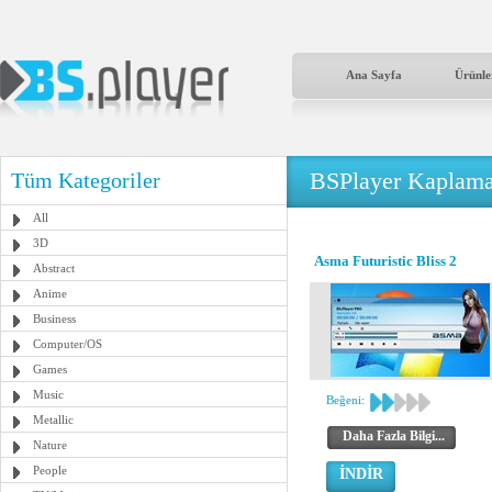
Ana Sayfa
Ürünle
BSPlayer Kaplama
Tüm Kategoriler
All
3D
Asma Futuristic Bliss 2
Abstract
Anime
Business
Computer/OS
Games
Music
Beğeni:
Metallic
Daha Fazla Bilgi...
Nature
People
İNDİR