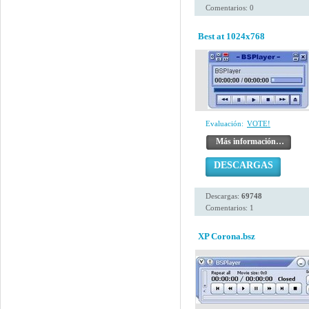
Comentarios: 0
Best at 1024x768
Evaluación:
VOTE!
Más información…
DESCARGAS
Descargas:
69748
Comentarios: 1
XP Corona.bsz