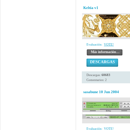
Keltia v1
Evaluación:
VOTE!
Más información…
DESCARGAS
Descargas:
60683
Comentarios: 2
sasabune 10 Jun 2004
Evaluación:
VOTE!