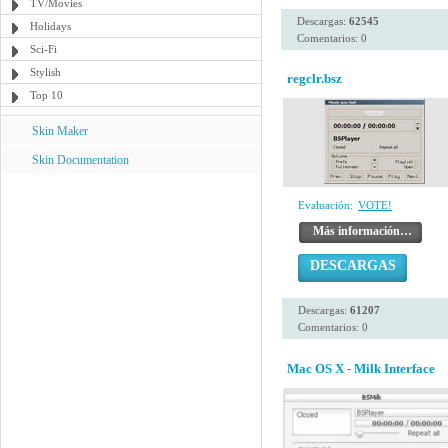
TV/Movies
Descargas:
62545
Holidays
Comentarios: 0
Sci-Fi
Stylish
regclr.bsz
Top 10
Skin Maker
Skin Documentation
Evaluación:
VOTE!
Más información…
DESCARGAS
Descargas:
61207
Comentarios: 0
Mac OS X - Milk Interface