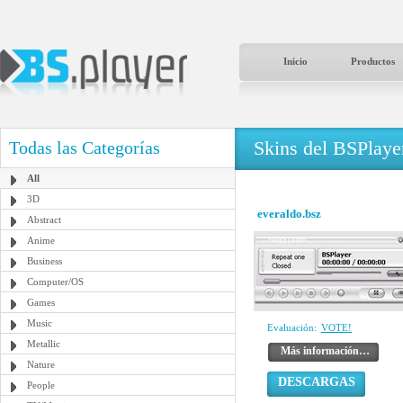
Inicio
Productos
Skins del BSPlaye
Todas las Categorías
All
3D
everaldo.bsz
Abstract
Anime
Business
Computer/OS
Games
Music
Evaluación:
VOTE!
Metallic
Más información…
Nature
DESCARGAS
People