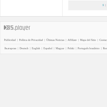
1
|
Publicidad
|
Política de Privacidad
|
Últimas Noticias
|
Affiliate
|
Mapa del Sitio
|
Contac
Български
|
Deutsch
|
English
|
Español
|
Magyar
|
Polski
|
Português brasileiro
|
Ro