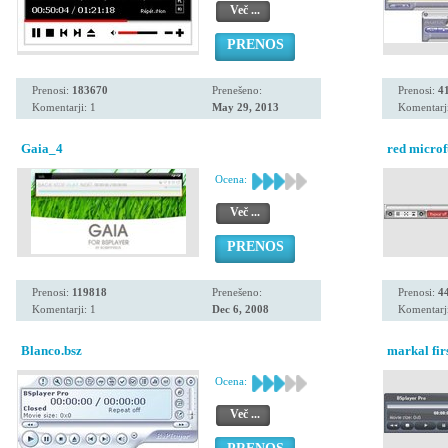
Več ...
PRENOS
Prenosi:
183670
Prenešeno:
Prenosi:
4
Komentarji: 1
May 29, 2013
Komentarji
Gaia_4
red microf
Ocena:
Več ...
PRENOS
Prenosi:
119818
Prenešeno:
Prenosi:
4
Komentarji: 1
Dec 6, 2008
Komentarji
Blanco.bsz
markal firs
Ocena:
Več ...