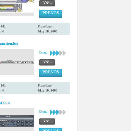
Več ...
PRENOS
1441
Prenešeno:
: 0
May 10, 2006
unction.bsz
Ocena:
Več ...
PRENOS
4101
Prenešeno:
: 0
May 10, 2006
t skin
Ocena:
Več ...