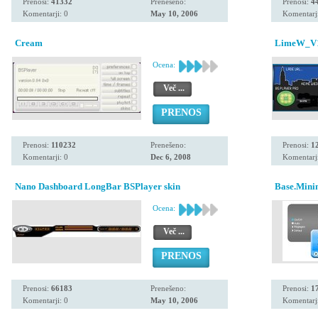
Prenosi:
41332
Prenešeno:
Prenosi:
4
Komentarji: 0
May 10, 2006
Komentarji
Cream
LimeW_V1
Ocena:
Več ...
PRENOS
Prenosi:
110232
Prenešeno:
Prenosi:
1
Komentarji: 0
Dec 6, 2008
Komentarji
Nano Dashboard LongBar BSPlayer skin
Base.Mini
Ocena:
Več ...
PRENOS
Prenosi:
66183
Prenešeno:
Prenosi:
1
Komentarji: 0
May 10, 2006
Komentarji