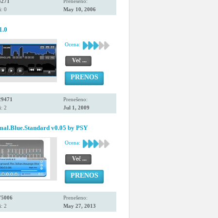
4271
Prenešeno:
: 0
May 10, 2006
.0
Ocena:
Več ...
PRENOS
29471
Prenešeno:
: 2
Jul 1, 2009
mal.Blue.Standard v0.05 by PSY
Ocena:
Več ...
PRENOS
75006
Prenešeno:
: 2
May 27, 2013