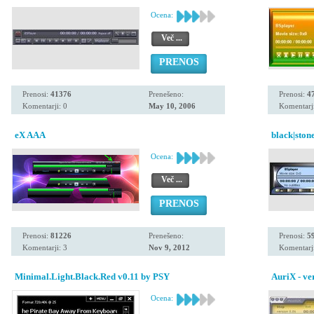
Ocena:
Več ...
PRENOS
Prenosi:
41376
Prenešeno:
Prenosi:
4
Komentarji: 0
May 10, 2006
Komentarji
eX AAA
black|ston
Ocena:
Več ...
PRENOS
Prenosi:
81226
Prenešeno:
Prenosi:
5
Komentarji: 3
Nov 9, 2012
Komentarji
Minimal.Light.Black.Red v0.11 by PSY
AuriX - ver
Ocena: