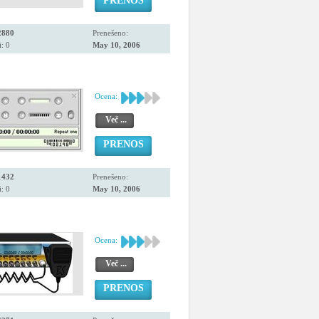
PRENOS
2880
Prenešeno:
: 0
May 10, 2006
Ocena:
Več ...
PRENOS
1432
Prenešeno:
: 0
May 10, 2006
Ocena:
Več ...
PRENOS