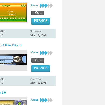
Ocena:
Več ...
PRENOS
7413
Prenešeno:
: 0
May 10, 2006
e v1.0 for BS v1.0
Ocena:
Več ...
PRENOS
9317
Prenešeno:
: 0
May 10, 2006
. 1.0
Ocena: