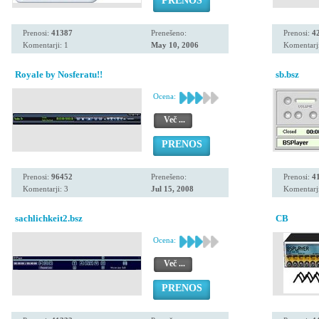
PRENOS
Prenosi:
41387
Prenešeno:
Prenosi:
4
Komentarji: 1
May 10, 2006
Komentarji
Royale by Nosferatu!!
sb.bsz
Ocena:
Več ...
PRENOS
Prenosi:
96452
Prenešeno:
Prenosi:
4
Komentarji: 3
Jul 15, 2008
Komentarji
sachlichkeit2.bsz
CB
Ocena:
Več ...
PRENOS