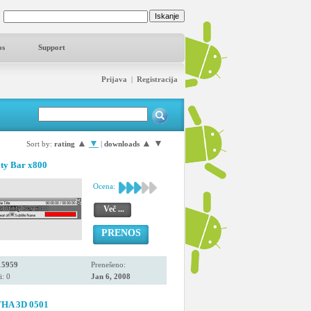
os
Support
Prijava
|
Registracija
▲
▼
▲
▼
Sort by:
rating
|
downloads
ity Bar x800
Ocena:
Več ...
PRENOS
15959
Prenešeno:
i: 0
Jan 6, 2008
HA 3D 0501