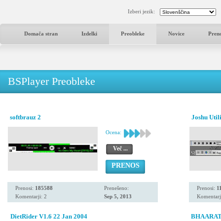
Izberi jezik:
Domača stran
Izdelki
Preobleke
Novice
Pren
BSPlayer Preobleke
softbrauz 2
Joshu Util
Ocena:
Več ...
PRENOS
Prenosi:
185588
Prenešeno:
Prenosi:
1
Komentarji: 2
Sep 5, 2013
Komentarj
DietRider V1.6 22 Jan 2004
BHAARAT