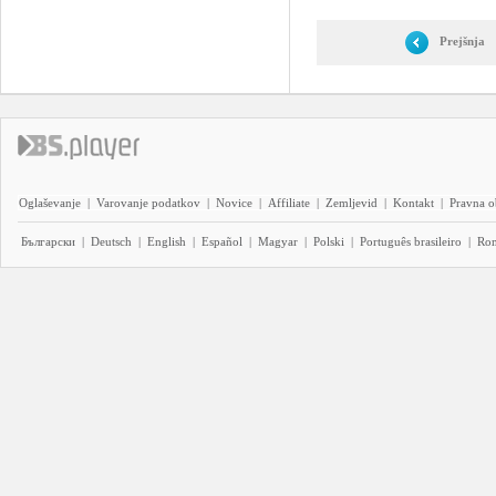
Prejšnja
Oglaševanje
|
Varovanje podatkov
|
Novice
|
Affiliate
|
Zemljevid
|
Kontakt
|
Pravna o
Български
|
Deutsch
|
English
|
Español
|
Magyar
|
Polski
|
Português brasileiro
|
Ro