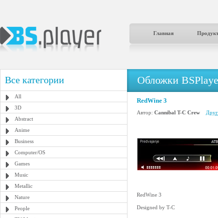
Главная
Продук
Обложки BSPlaye
Все категории
All
RedWine 3
3D
Автор:
Cannibal T-C Crew
Друг
Abstract
Anime
Business
Computer/OS
Games
Music
Metallic
RedWine 3
Nature
Designed by T-C
People