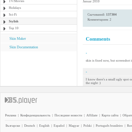
TV/Movies
Januar 2010
Holidays
Sci-Fi
Скачиваний:
137304
Комментариев: 2
Stylish
Top 10
Comments
Skin Maker
Skin Documentation
-
skin is fixed now, but screenshot i
-
I know there's a small ugly spot o
the night :)
Реклама
|
Конфиденциальность
|
Последние новости
|
Affiliate
|
Карта сайта
|
Обратн
Български
|
Deutsch
|
English
|
Español
|
Magyar
|
Polski
|
Português brasileiro
|
Ro