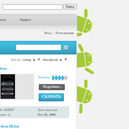
чать
Support
Вход
|
Регистрация
▲
▼
▲
▼
Sort by:
rating
|
downloads
leon
Рейтинг:
Подробнее...
СКАЧАТЬ
ий:
223327
Дата загрузки:
иев: 11
Oct 20, 2006
dron IR.bsz