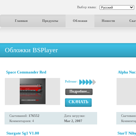
Выбор языка:
Главная
Продукты
Обложки
Новости
Ска
Обложки BSPlayer
Space Commander Red
Alpha Nuc
Рейтинг:
Подробнее...
СКАЧАТЬ
Скачиваний:
176552
Дата загрузки:
Скачиван
Комментариев: 4
Mar 2, 2007
Комментар
Stargate Sg1 V1.00
StarT Nihy