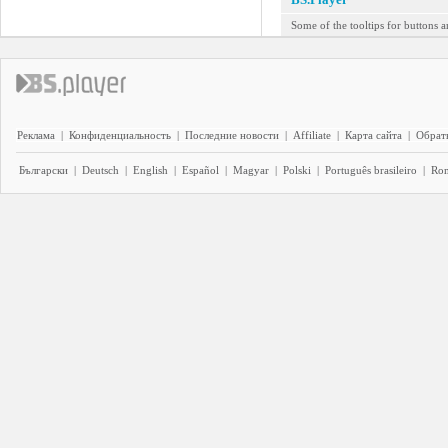
Some of the tooltips for buttons a
Реклама
|
Конфиденциальность
|
Последние новости
|
Affiliate
|
Карта сайта
|
Обратн
Български
|
Deutsch
|
English
|
Español
|
Magyar
|
Polski
|
Português brasileiro
|
Ro