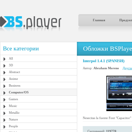
Главная
Продук
Обложки BSPlaye
Все категории
All
Interpol 1.4.1 (SPANISH)
3D
Автор:
Abraham Moreno
Другие
Abstract
Anime
Business
Computer/OS
Games
Music
Metallic
Nesecitas la fuente Font "Capacitor"
Nature
People
Скачиваний:
119770