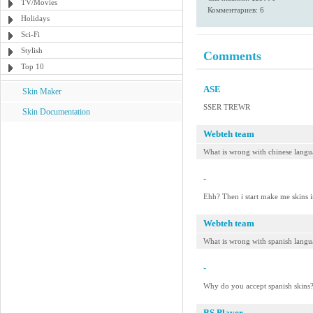
TV/Movies
Комментариев: 6
Holidays
Sci-Fi
Stylish
Comments
Top 10
ASE
Skin Maker
SSER TREWR
Skin Documentation
Webteh team
What is wrong with chinese langu
-
Ehh? Then i start make me skins i
Webteh team
What is wrong with spanish lang
-
Why do you accept spanish skins?
BS.Player