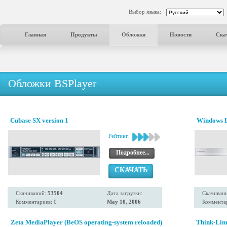
Выбор языка:
Главная
Продукты
Обложки
Новости
Ска
Обложки BSPlayer
Cubase SX version 1
Windows 
Рейтинг:
Подробнее...
СКАЧАТЬ
Скачиваний:
53504
Дата загрузки:
Скачиван
Комментариев: 0
May 10, 2006
Комментар
Zeta MediaPlayer (BeOS operating-system reloaded)
Think-Linu