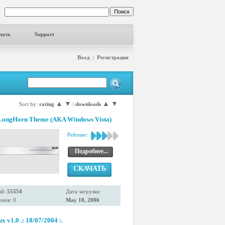
чать
Support
Вход
|
Регистрация
▲
▼
▲
▼
Sort by:
rating
|
downloads
LongHorn Theme (AKA Windows Vista)
Рейтинг:
Подробнее...
СКАЧАТЬ
ий:
55554
Дата загрузки:
иев: 0
May 10, 2006
x v1.0 .: 18/07/2004 :.