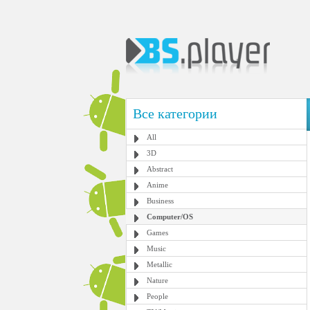
Все категории
All
3D
Abstract
Anime
Business
Computer/OS
Games
Music
Metallic
Nature
People