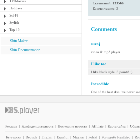
TV/Movies
Скачиваний:
133566
Holidays
Комментариев: 3
Sci-Fi
Stylish
Comments
Top 10
Skin Maker
suraj
Skin Documentation
video & mp3 player
I like too
I like black style. 5 points! :)
Incredible
One of the best skin i've never s
Реклама
|
Конфиденциальность
|
Последние новости
|
Affiliate
|
Карта сайта
|
Обратн
Български
|
Deutsch
|
English
|
Español
|
Magyar
|
Polski
|
Português brasileiro
|
Ro