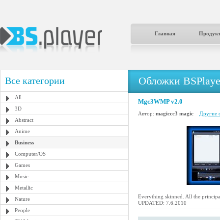
Главная
Продук
Обложки BSPlaye
Все категории
All
Mgc3WMP v2.0
3D
Автор:
magiccc3 magic
Другие 
Abstract
Anime
Business
Computer/OS
Games
Music
Metallic
Everything skinned. All the principa
Nature
UPDATED: 7.6.2010
People