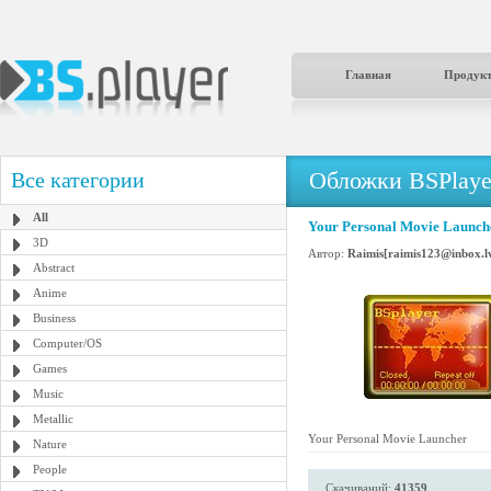
Главная
Продук
Обложки BSPlaye
Все категории
All
Your Personal Movie Launch
3D
Автор:
Raimis[raimis123@inbox.l
Abstract
Anime
Business
Computer/OS
Games
Music
Metallic
Your Personal Movie Launcher
Nature
People
Скачиваний:
41359