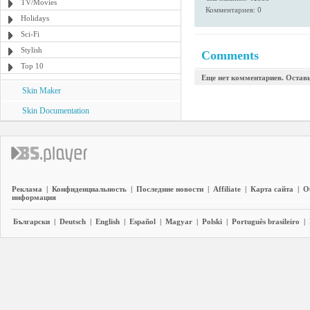
TV/Movies
Комментариев: 0
Holidays
Sci-Fi
Stylish
Comments
Top 10
Еще нет комментариев. Остав
Skin Maker
Skin Documentation
Реклама
|
Конфиденциальность
|
Последние новости
|
Affiliate
|
Карта сайта
|
О
информация
Български
|
Deutsch
|
English
|
Español
|
Magyar
|
Polski
|
Português brasileiro
|