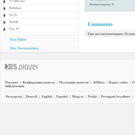
TV/Movies
Комментариев: 0
Holidays
Sci-Fi
Stylish
Comments
Top 10
Еще нет комментариев. Остав
Skin Maker
Skin Documentation
Реклама
|
Конфиденциальность
|
Последние новости
|
Affiliate
|
Карта сайта
|
О
информация
Български
|
Deutsch
|
English
|
Español
|
Magyar
|
Polski
|
Português brasileiro
|