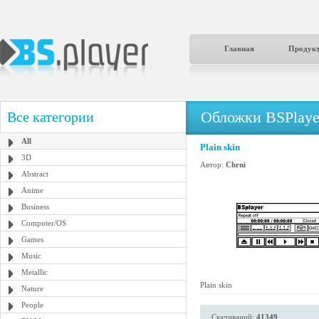
Главная
Продук
Обложки BSPlaye
Все категории
All
Plain skin
3D
Автор:
Chrni
Abstract
Anime
Business
Computer/OS
Games
Music
Metallic
Plain skin
Nature
People
Скачиваний:
41349