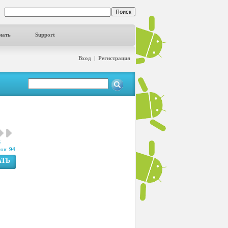
чать
Support
Вход
|
Регистрация
3
сов:
94
АТЬ