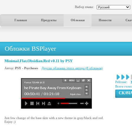
Выбор языка:
Главная
Продукты
Обложки
Новости
Ска
Обложки BSPlayer
Minimal.Flat.Obsidian.Red v0.11 by PSY
Автор:
PSY - Psychoses
Другие обложки этого автора (8 обложек)
Рейтинг:
Всего голо
СКАЧ
Just few change of the base skin with a new theme in gray/black and red.
Enjoy ;)