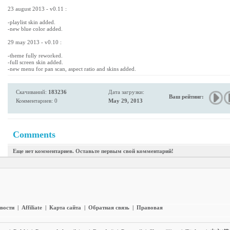
23 august 2013 - v0.11 :
-playlist skin added.
-new blue color added.
29 may 2013 - v0.10 :
-theme fully reworked.
-full screen skin added.
-new menu for pan scan, aspect ratio and skins added.
Скачиваний:
183236
Дата загрузки:
Ваш рейтинг:
Комментариев: 0
May 29, 2013
Comments
Еще нет комментариев. Оставьте первым свой комментарий!
вости
|
Affiliate
|
Карта сайта
|
Обратная связь
|
Правовая