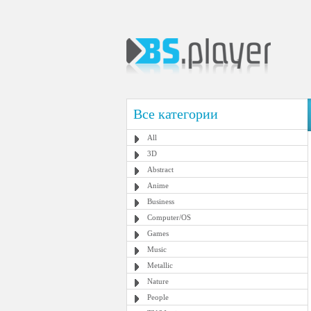
Все категории
All
3D
Abstract
Anime
Business
Computer/OS
Games
Music
Metallic
Nature
People