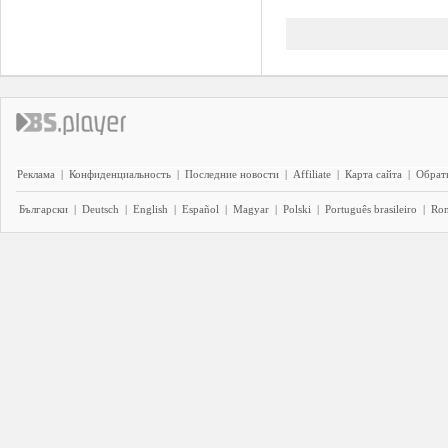
Реклама
|
Конфиденциальность
|
Последние новости
|
Affiliate
|
Карта сайта
|
Обратн
Български
|
Deutsch
|
English
|
Español
|
Magyar
|
Polski
|
Português brasileiro
|
Ro