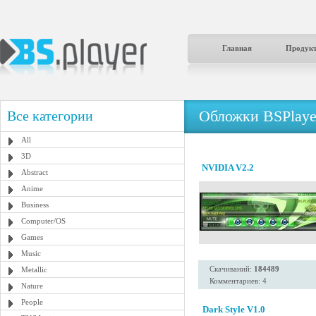
Главная
Продук
Обложки BSPlaye
Все категории
All
3D
NVIDIA V2.2
Abstract
Anime
Business
Computer/OS
Games
Music
Скачиваний:
184489
Metallic
Комментариев: 4
Nature
People
Dark Style V1.0