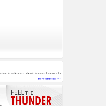
program in audio,video |
claude
: j'aimerais bien avoir bs
more comments >>>