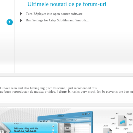
Ultimele noutati de pe forum-uri
Turn BSplayer into open-source software
Best Settings for Crisp Subtitles and Smooth...
hat i have seen and also having hig pitch bs sound,i just recomended this.
muy buen reproductor de musica y video. |
diogo b.
: tanks very much for bs player,is the best 