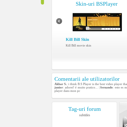
Skin-uri BSPlayer
Kill Bill Skin
Kill Bill movie skin
Comentarii ale utilizatorilor
Akbar S.
: i think B.S Player is the best video player t
junior
: adorei! é muito pratico... |
fernando
: esto es 
player dans mon pc
Tag-uri forum
subtitles