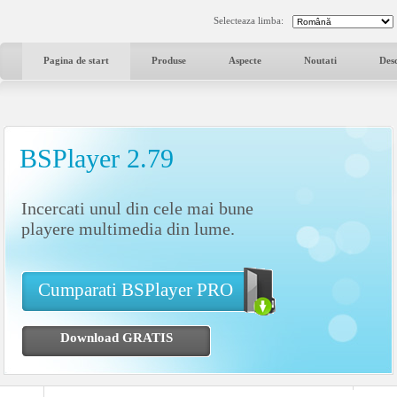
Selecteaza limba:
Pagina de start
Produse
Aspecte
Noutati
Des
BSPlayer 2.79
Incercati unul din cele mai bune
playere multimedia din lume.
Cumparati BSPlayer PRO
Download GRATIS