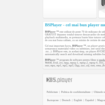
BSPlayer - cel mai bun player m
BSPlayer ™
este utilizat de peste 70 de milioane de uti
GRATUIT depasesc totalul tuturor descarcarilor de med
playback multimedia, se preteaza foarte bine tuturor c
de cea mai buna calitate, cu un minim de cerinte de sis
Cel mai important lucru,
BSPlayer ™
, un
player gratis
urmareasca materialul video cu subtitrare, intr-unul d
.txt...). BSPlayer este, in acelasi timp, un player AVC
automatically search and download missing subtitles for
BSPlayer
™ program de software pentru filme si
media
WebM, Xvid, avi, mpg, mpeg-1, mpeg-2, mpeg-4, 3ivx,
wav, mpa, mp1, mp2, mp3, Ogg, aac, aif, ram, wma, flv 
Publicitate
|
Politica de confidentialitate
|
Ultimele n
Български
|
Deutsch
|
English
|
Español
|
Magya