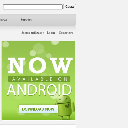
carca
Support
Sector utilizator - Login
|
Conectare