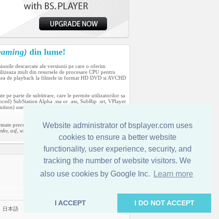
eaming)
din lume!
siunile descarcate ale versiunii pe care o oferim
lizeaza mult din resursele de procesare CPU pentru
itatea de playback la filmele in format HD DVD si AVCHD
 pe parte de subtitrare, care le permite utilizatorilor sa
ed) SubStation Alpha .ssa or .ass, SubRip .srt, VPlayer
tion) used in digital tapeless camcorders. It can
Website administrator of bsplayer.com uses
formate precum:
v, asf, wmv, DV, m1v, m2v, mp4, mpv, swf, vob and
cookies to ensure a better website
functionality, user experience, security, and
tracking the number of website visitors. We
Contactati-ne
also use cookies by Google Inc.
Learn more
I ACCEPT
I DO NOT ACCEPT
|
日本語