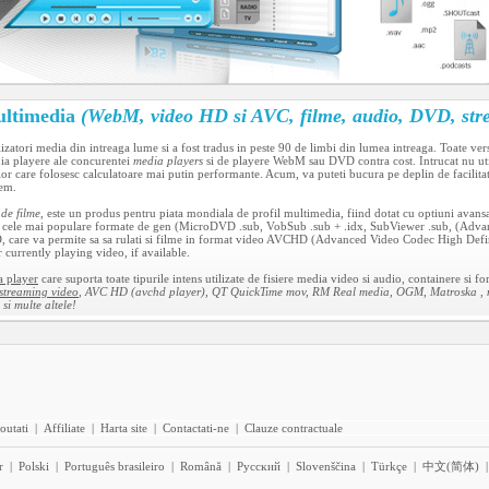
ultimedia
(WebM, video HD si AVC, filme, audio, DVD, str
lizatori media din intreaga lume si a fost tradus in peste 90 de limbi din lumea intreaga. Toate ver
ia playere ale concurentei
media players
si de playere WebM sau DVD contra cost. Intrucat nu uti
elor care folosesc calculatoare mai putin performante. Acum, va puteti bucura pe deplin de facil
tem.
 de filme
, este un produs pentru piata mondiala de profil multimedia, fiind dotat cu optiuni avansate
in cele mai populare formate de gen (MicroDVD .sub, VobSub .sub + .idx, SubViewer .sub, (Advanc
HD, care va permite sa sa rulati si filme in format video AVCHD (Advanced Video Codec High Defini
 currently playing video, if available.
 player
care suporta toate tipurile intens utilizate de fisiere media video si audio, containere si 
streaming video
, AVC HD (avchd player), QT QuickTime mov, RM Real media, OGM, Matroska , mk
si multe altele!
outati
|
Affiliate
|
Harta site
|
Contactati-ne
|
Clauze contractuale
r
|
Polski
|
Português brasileiro
|
Română
|
Pyccĸий
|
Slovenščina
|
Türkçe
|
中文(简体)