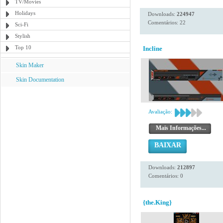
TV/Movies
Holidays
Downloads:
224947
Comentários: 22
Sci-Fi
Stylish
Top 10
Incline
Skin Maker
Skin Documentation
Avaliação:
Mais Informações...
BAIXAR
Downloads:
212897
Comentários: 0
{the.King}