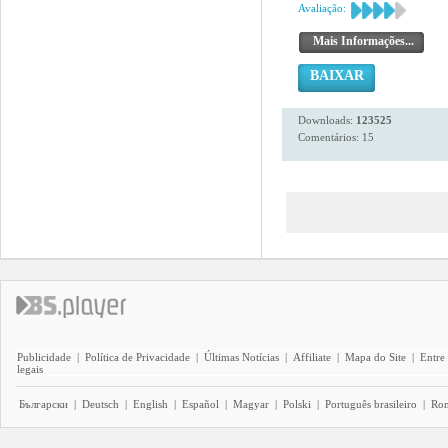
Avaliação:
Mais Informações...
BAIXAR
Downloads:
123525
Comentários: 15
Publicidade
|
Política de Privacidade
|
Últimas Notícias
|
Affiliate
|
Mapa do Site
|
Entre
legais
Български
|
Deutsch
|
English
|
Español
|
Magyar
|
Polski
|
Português brasileiro
|
Ro