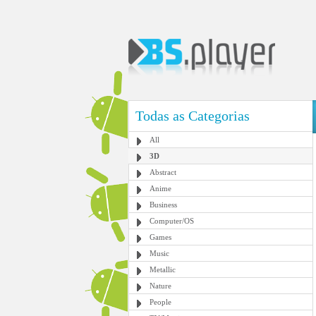
Todas as Categorias
All
3D
Abstract
Anime
Business
Computer/OS
Games
Music
Metallic
Nature
People