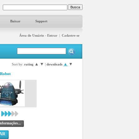
Baixar
Support
Área do Usuário - Entrar
|
Cadastre-se
▲
▼
▲
▼
Sort by:
rating
|
downloads
 Robot
nformações...
AR