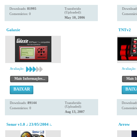
Downloads:
81995
Transferido
Download
(Uploaded):
Comentários: 0
Comentári
May 10, 2006
Galaxie
TNTv2
Avaliação:
Avaliação:
Mais Informações...
Mais I
BAIXAR
BAIX
Downloads:
89144
Transferido
Download
(Uploaded):
Comentários: 0
Comentário
Aug 13, 2007
Sonar v1.0 .: 23/05/2004 :.
Arrow