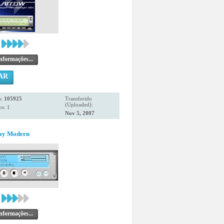
nformações...
AR
s:
105925
Transferido
(Uploaded):
s: 1
Nov 5, 2007
ray Modern
nformações...