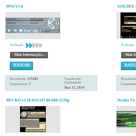
DNA V1.0
GOLDEE 
Avaliação:
Avaliação:
Mais Informações...
Mais I
BAIXAR
BAIX
Downloads:
135481
Transferido
Download
(Uploaded):
Comentários: 0
Comentário
Mar 17, 2010
RECKO v3.16.619.187.86.666.5150g
Nvidia V2.