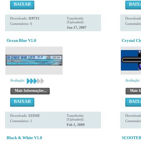
BAIXAR
BAIX
Downloads:
119715
Transferido
Download
(Uploaded):
Comentários: 6
Comentário
Jan 17, 2007
Ocean Blue V1.0
Crystal Cl
Avaliação:
Avaliação:
Mais Informações...
Mais I
BAIXAR
BAIX
Downloads:
123542
Transferido
Download
(Uploaded):
Comentários: 1
Comentário
Feb 1, 2009
Black & White V1.0
SCOOTER 