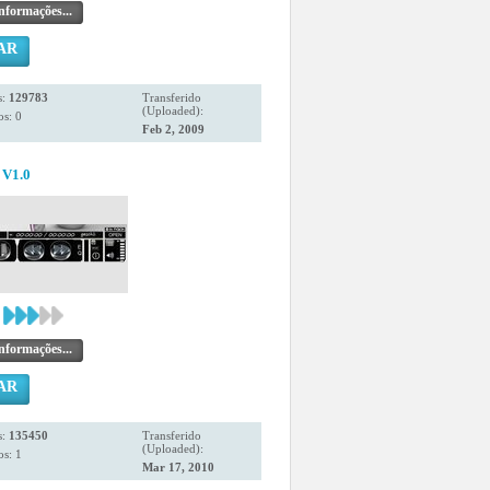
nformações...
AR
s:
129783
Transferido
(Uploaded):
s: 0
Feb 2, 2009
 V1.0
nformações...
AR
s:
135450
Transferido
(Uploaded):
s: 1
Mar 17, 2010