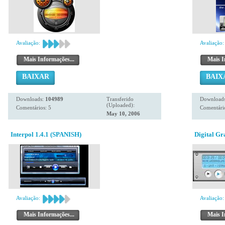
Avaliação:
Avaliação:
Mais Informações...
Mais I
BAIXAR
BAIX
Downloads:
104989
Transferido
Download
(Uploaded):
Comentários: 5
Comentário
May 10, 2006
Interpol 1.4.1 (SPANISH)
Digital G
Avaliação:
Avaliação:
Mais Informações...
Mais I