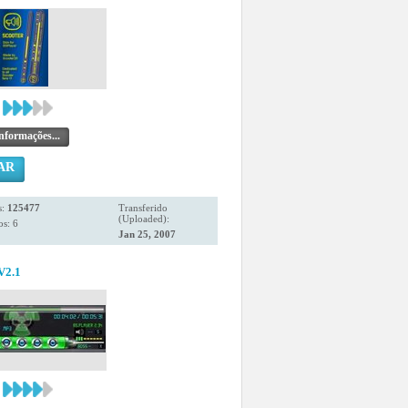
nformações...
AR
s:
125477
Transferido
(Uploaded):
s: 6
Jan 25, 2007
V2.1