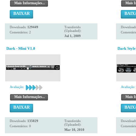
Mais Informações...
Mais I
BAIXAR
BAIX
Downloads:
129449
Transferido
Download
(Uploaded):
Comentários: 2
Comentário
Jul 1, 2009
Dark - Mini V1.0
Dark Style
Avaliação:
Avaliação:
Mais Informações...
Mais I
BAIXAR
BAIX
Downloads:
135029
Transferido
Download
(Uploaded):
Comentários: 0
Comentário
Mar 10, 2010