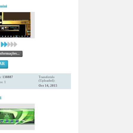
mini
nformações...
AR
s:
138887
Transferido
(Uploaded):
s: 1
Oct 14, 2015
1