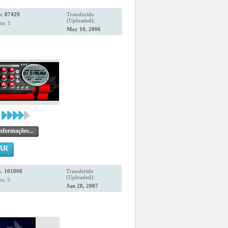
s:
87429
Transferido
(Uploaded):
os: 1
May 10, 2006
nformações...
AR
s:
101808
Transferido
(Uploaded):
s: 5
Jun 28, 2007