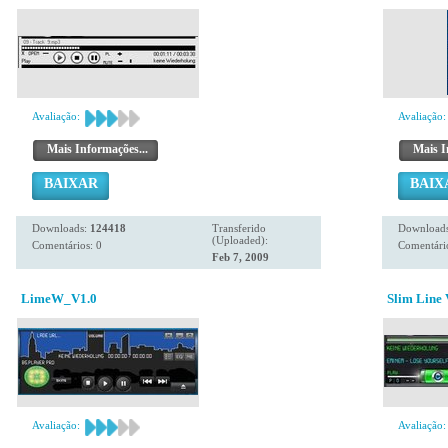
Avaliação:
Avaliação:
Mais Informações...
Mais I
BAIXAR
BAIX
Downloads:
124418
Transferido
Download
(Uploaded):
Comentários: 0
Comentário
Feb 7, 2009
LimeW_V1.0
Slim Line 
Avaliação:
Avaliação: