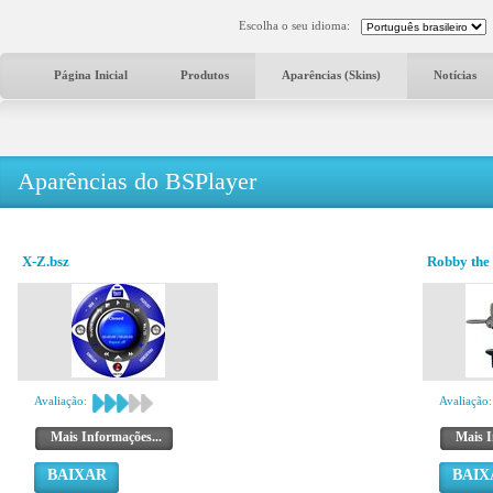
Escolha o seu idioma:
Página Inicial
Produtos
Aparências (Skins)
Notícias
Aparências do BSPlayer
X-Z.bsz
Robby the
Avaliação:
Avaliação:
Mais Informações...
Mais I
BAIXAR
BAIX