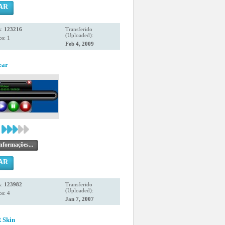
AR
s:
123216
Transferido
(Uploaded):
s: 1
Feb 4, 2009
ear
nformações...
AR
s:
123982
Transferido
(Uploaded):
s: 4
Jan 7, 2007
Skin