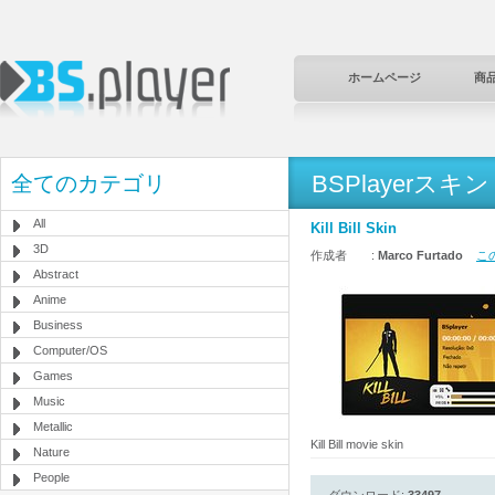
ホームページ
商
BSPlayerスキン
全てのカテゴリ
All
Kill Bill Skin
3D
作成者 :
Marco Furtado
この
Abstract
Anime
Business
Computer/OS
Games
Music
Metallic
Kill Bill movie skin
Nature
People