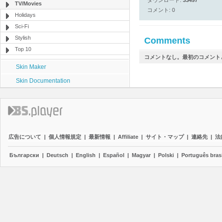
ダウンロード:
33497
TV/Movies
コメント: 0
Holidays
Sci-Fi
Stylish
Comments
Top 10
コメントなし。最初のコメント
Skin Maker
Skin Documentation
広告について
|
個人情報規定
|
最新情報
|
Affiliate
|
サイト・マップ
|
連絡先
|
法
Български
|
Deutsch
|
English
|
Español
|
Magyar
|
Polski
|
Português brasi