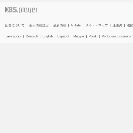
広告について
|
個人情報規定
|
最新情報
|
Affiliate
|
サイト・マップ
|
連絡先
|
法
Български
|
Deutsch
|
English
|
Español
|
Magyar
|
Polski
|
Português brasileiro