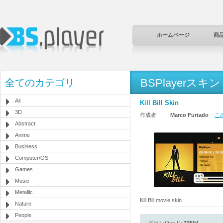
ホームページ
商
BSPlayerスキン
全てのカテゴリ
All
Kill Bill Skin
3D
作成者 :
Marco Furtado
この
Abstract
Anime
Business
Computer/OS
Games
Music
Metallic
Kill Bill movie skin
Nature
People