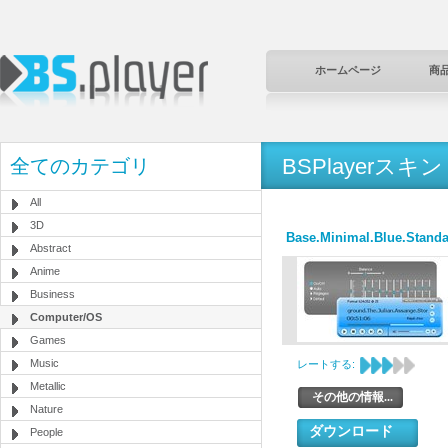
ホームページ
商
BSPlayerスキン
全てのカテゴリ
All
3D
Base.Minimal.Blue.Standa
Abstract
Anime
Business
Computer/OS
Games
Music
レートする:
Metallic
その他の情報...
Nature
ダウンロード
People