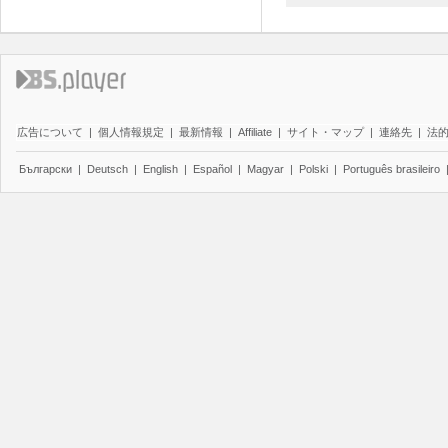
広告について
|
個人情報規定
|
最新情報
|
Affiliate
|
サイト・マップ
|
連絡先
|
法
Български
|
Deutsch
|
English
|
Español
|
Magyar
|
Polski
|
Português brasileiro