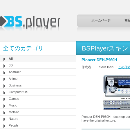
ホームページ
商
BSPlayerスキン
全てのカテゴリ
All
Pioneer DEH-P960H
3D
作成者 :
Sora Doru
この作者
Abstract
Anime
Business
Computer/OS
Games
Music
Metallic
Pioneer DEH-P960H - desktop cont
Nature
have the original texture.
People