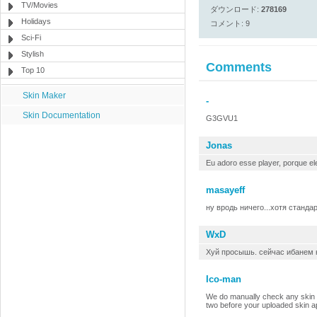
TV/Movies
ダウンロード:
278169
Holidays
コメント: 9
Sci-Fi
Stylish
Comments
Top 10
Skin Maker
-
Skin Documentation
G3GVU1
Jonas
Eu adoro esse player, porque el
masayeff
ну вродь ничего...хотя стандар
WxD
Хуй просышь. сейчас ибанем 
Ico-man
We do manually check any skin th
two before your uploaded skin ap