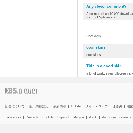
Any clever comment?
After more then 10.000 download
first by BSplayer staff.
-
Dont work
cool skins
cool skins
This is a good skin
a lot of work, even fullscreen i
広告について
|
個人情報規定
|
最新情報
|
Affiliate
|
サイト・マップ
|
連絡先
|
法
Български
|
Deutsch
|
English
|
Español
|
Magyar
|
Polski
|
Português brasileiro