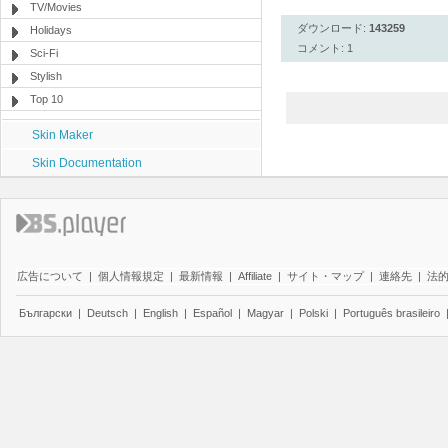
TV/Movies
ダウンロード:
143259
Holidays
コメント: 1
Sci-Fi
Stylish
Top 10
Skin Maker
Skin Documentation
広告について
|
個人情報規定
|
最新情報
|
Affiliate
|
サイト・マップ
|
連絡先
|
法
Български
|
Deutsch
|
English
|
Español
|
Magyar
|
Polski
|
Português brasileiro