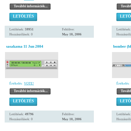
További információk...
Tovább
LETÖLTÉS
LETÖ
Letöltések:
59951
Feltöltve:
Letöltések
Hozzászólások: 0
May 10, 2006
Hozzászólá
sasakama 11 Jun 2004
bomber (bl
Értékelés:
VOTE!
Értékelés:
További információk...
Tovább
LETÖLTÉS
LETÖ
Letöltések:
49796
Feltöltve:
Letöltések
Hozzászólások: 0
May 10, 2006
Hozzászólá