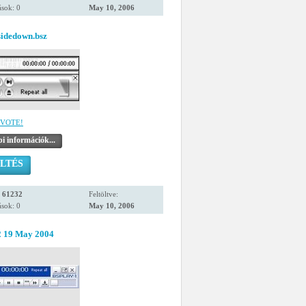
sok: 0
May 10, 2006
sidedown.bsz
VOTE!
i információk...
LTÉS
:
61232
Feltöltve:
sok: 0
May 10, 2006
2 19 May 2004