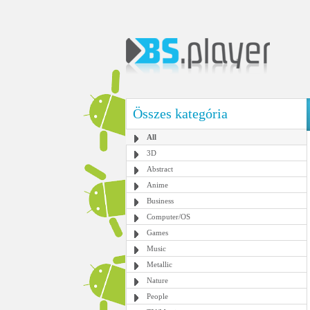
Összes kategória
All
3D
Abstract
Anime
Business
Computer/OS
Games
Music
Metallic
Nature
People