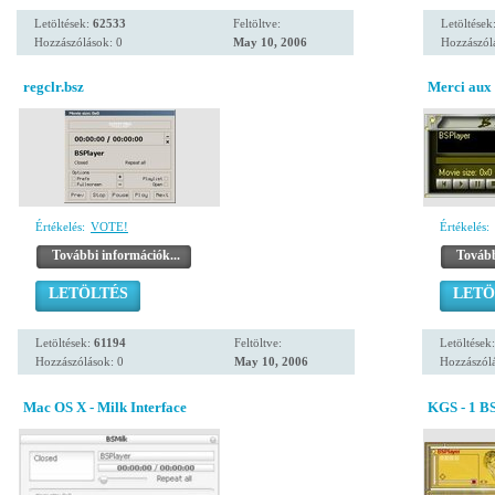
Letöltések:
62533
Feltöltve:
Letöltések
Hozzászólások: 0
May 10, 2006
Hozzászól
regclr.bsz
Merci aux
Értékelés:
VOTE!
Értékelés:
További információk...
Tovább
LETÖLTÉS
LETÖ
Letöltések:
61194
Feltöltve:
Letöltések
Hozzászólások: 0
May 10, 2006
Hozzászólá
Mac OS X - Milk Interface
KGS - 1 BS