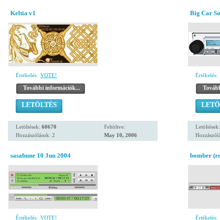
Keltia v1
Big Car So
Értékelés:
VOTE!
Értékelés:
További információk...
Tovább
LETÖLTÉS
LETÖ
Letöltések:
60670
Feltöltve:
Letöltések
Hozzászólások: 2
May 10, 2006
Hozzászólá
sasabune 10 Jun 2004
bomber (re
Értékelés:
VOTE!
Értékelés: