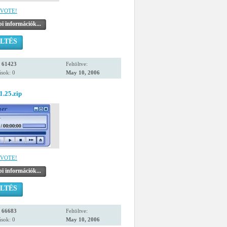
VOTE!
i információk...
LTÉS
:
61423
Feltöltve:
sok: 0
May 10, 2006
1.25.zip
VOTE!
i információk...
LTÉS
:
66683
Feltöltve:
sok: 0
May 10, 2006