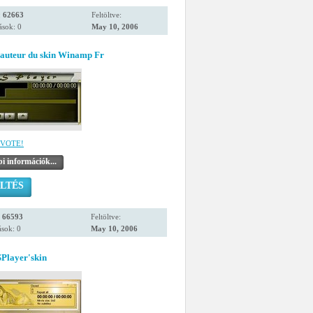
:
62663
Feltöltve:
ások: 0
May 10, 2006
 auteur du skin Winamp Fr
VOTE!
i információk...
LTÉS
:
66593
Feltöltve:
sok: 0
May 10, 2006
Player'skin