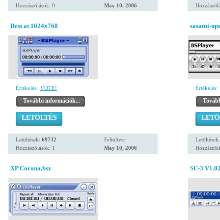
Hozzászólások: 0
May 10, 2006
Hozzászólá
Best at 1024x768
sasami-up
Értékelés:
VOTE!
Értékelés:
További információk...
Tovább
LETÖLTÉS
LETÖ
Letöltések:
69732
Feltöltve:
Letöltések
Hozzászólások: 1
May 10, 2006
Hozzászólá
XP Corona.bsz
SC-3 V1.0