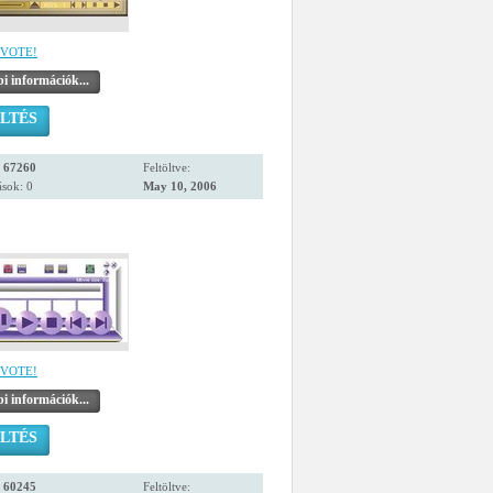
VOTE!
i információk...
LTÉS
:
67260
Feltöltve:
sok: 0
May 10, 2006
VOTE!
i információk...
LTÉS
:
60245
Feltöltve: