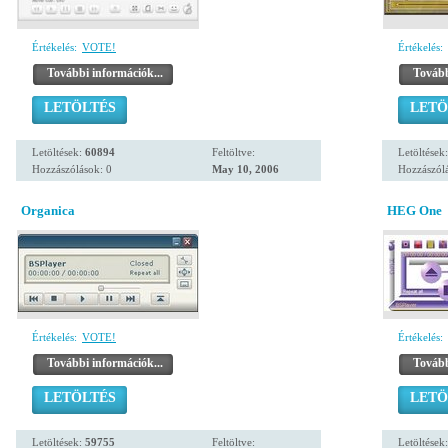
Értékelés:
VOTE!
Értékelés:
További információk...
Tovább
LETÖLTÉS
LETÖ
Letöltések:
60894
Feltöltve:
Letöltések
Hozzászólások: 0
May 10, 2006
Hozzászólá
Organica
HEG One
Értékelés:
VOTE!
Értékelés:
További információk...
Tovább
LETÖLTÉS
LETÖ
Letöltések:
59755
Feltöltve:
Letöltések