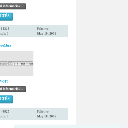
i információk...
LTÉS
:
64313
Feltöltve:
sok: 0
May 10, 2006
ue).bsz
VOTE!
i információk...
LTÉS
:
44825
Feltöltve:
sok: 0
May 10, 2006