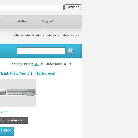
k
Letöltés
Support
Felhasználói terület – Belépés
|
Feliratkozás
▲
▼
▲
▼
Sort by:
rating
|
downloads
allView. Ver. 3.1 (+fullscreen)
VOTE!
i információk...
LTÉS