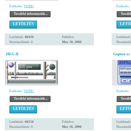
Értékelés:
VOTE!
Értékelés:
További információk...
Tovább
LETÖLTÉS
LETÖ
Letöltések:
66434
Feltöltve:
Letöltések
Hozzászólások: 0
May 10, 2006
Hozzászólá
HEG II
Gupiou xs 
Értékelés:
VOTE!
Értékelés:
További információk...
Tovább
LETÖLTÉS
LETÖ
Letöltések:
66154
Feltöltve:
Letöltések
Hozzászólások: 0
May 10, 2006
Hozzászólá