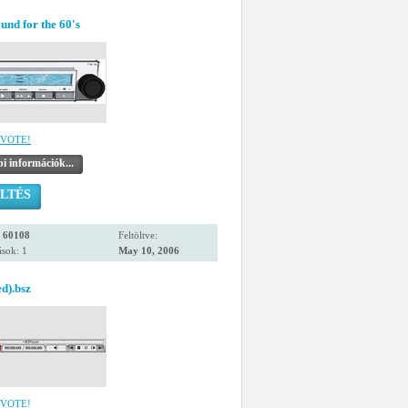
und for the 60's
VOTE!
i információk...
LTÉS
:
60108
Feltöltve:
sok: 1
May 10, 2006
d).bsz
VOTE!