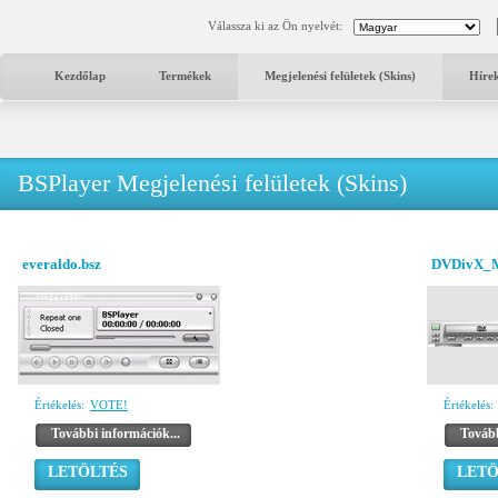
Válassza ki az Ön nyelvét:
Kezdőlap
Termékek
Megjelenési felületek (Skins)
Híre
BSPlayer Megjelenési felületek (Skins)
everaldo.bsz
DVDivX_Met
Értékelés:
VOTE!
Értékelés:
További információk...
Tovább
LETÖLTÉS
LETÖ