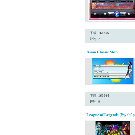
下载:
168356
评论: 2
Asma Classic Skin
下载:
160664
评论: 0
League of Legends [Psych0p