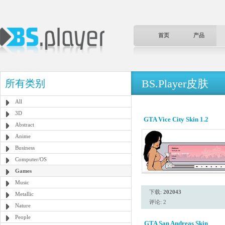
首页
产品
BS.Player皮肤
所有类别
All
3D
GTA Vice City Skin 1.2
Abstract
Anime
Business
Computer/OS
Games
Music
下载:
202043
Metallic
评论: 2
Nature
People
GTA San Andreas Skin