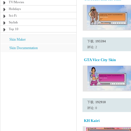
TV/Movies
Holidays
Sci-Fi
Stylish
Top 10
Skin Maker
下载:
195594
评论: 2
Skin Documentation
GTA Vice City Skin
下载:
192910
评论: 0
KH Kairi