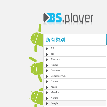
所有类别
All
3D
Abstract
Anime
Business
Computer/OS
Games
Music
Metallic
Nature
People