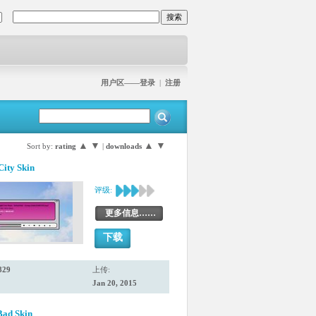
用户区——登录
|
注册
▲
▼
▲
▼
Sort by:
rating
|
downloads
City Skin
评级:
更多信息……
下载
829
上传:
Jan 20, 2015
Bad Skin