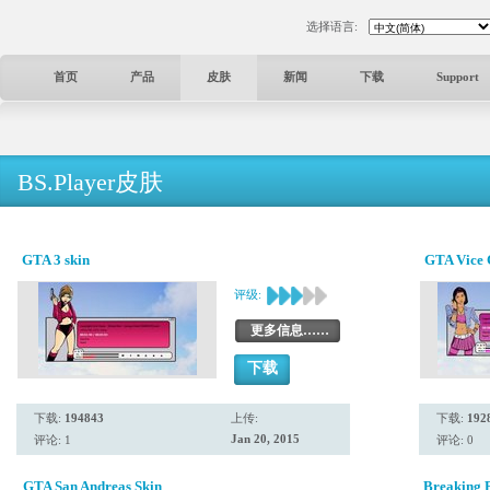
选择语言:
首页
产品
皮肤
新闻
下载
Support
BS.Player皮肤
GTA 3 skin
GTA Vice 
评级:
更多信息……
下载
下载:
194843
上传:
下载:
192
Jan 20, 2015
评论: 1
评论: 0
GTA San Andreas Skin
Breaking 