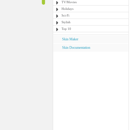
TV/Movies
Holidays
Sci-Fi
Stylish
Top 10
Skin Maker
Skin Documentation