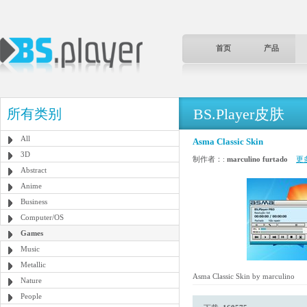
首页
产品
BS.Player皮肤
所有类别
All
Asma Classic Skin
3D
制作者：:
marculino furtado
更
Abstract
Anime
Business
Computer/OS
Games
Music
Metallic
Asma Classic Skin by marculino
Nature
People