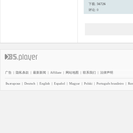
下载:
56726
评论: 0
广告
|
隐私条款
|
最新新闻
|
Affiliate
|
网站地图
|
联系我们
|
法律声明
Български
|
Deutsch
|
English
|
Español
|
Magyar
|
Polski
|
Português brasileiro
|
Ro