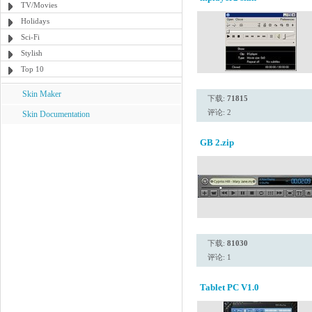
TV/Movies
Holidays
Sci-Fi
Stylish
Top 10
Skin Maker
下载:
71815
评论: 2
Skin Documentation
GB 2.zip
下载:
81030
评论: 1
Tablet PC V1.0