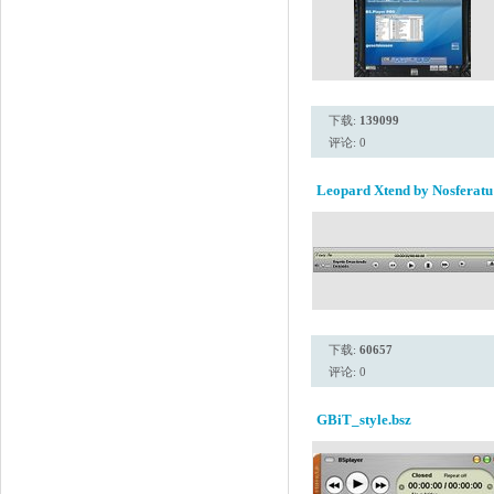
下载:
139099
评论: 0
Leopard Xtend by Nosferatu
下载:
60657
评论: 0
GBiT_style.bsz