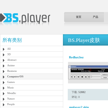
首页
产品
BS.Player皮肤
所有类别
All
3D
Redhat.bsz
Abstract
Anime
Business
Computer/OS
Games
Music
下载:
52882
Metallic
评论: 0
Nature
People
mplayer2 skin