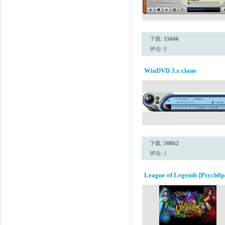
下载:
55606
评论: 0
WinDVD 3.x clone
下载:
50862
评论: 1
League of Legends [Psych0p