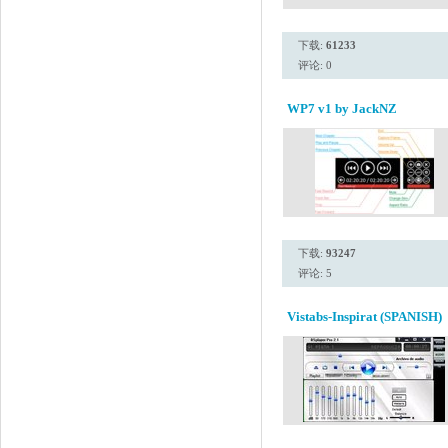
下载:
61233
评论: 0
WP7 v1 by JackNZ
下载:
93247
评论: 5
Vistabs-Inspirat (SPANISH)