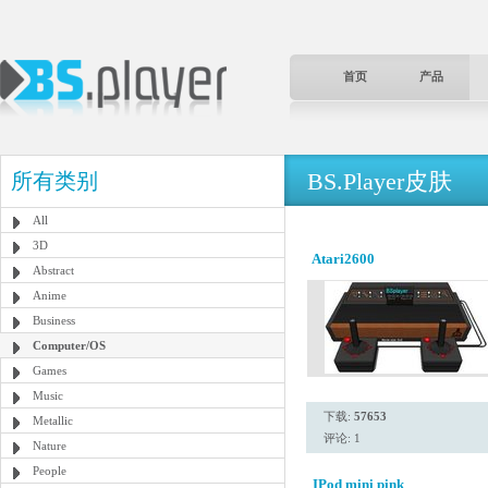
首页
产品
BS.Player皮肤
所有类别
All
3D
Atari2600
Abstract
Anime
Business
Computer/OS
Games
Music
下载:
57653
Metallic
评论: 1
Nature
People
IPod mini pink