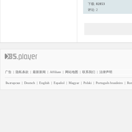
下载:
82853
评论: 2
广告
|
隐私条款
|
最新新闻
|
Affiliate
|
网站地图
|
联系我们
|
法律声明
Български
|
Deutsch
|
English
|
Español
|
Magyar
|
Polski
|
Português brasileiro
|
Ro