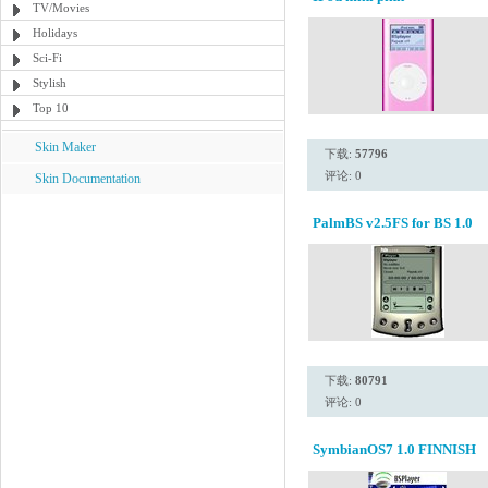
TV/Movies
Holidays
Sci-Fi
Stylish
Top 10
Skin Maker
下载:
57796
评论: 0
Skin Documentation
PalmBS v2.5FS for BS 1.0
下载:
80791
评论: 0
SymbianOS7 1.0 FINNISH