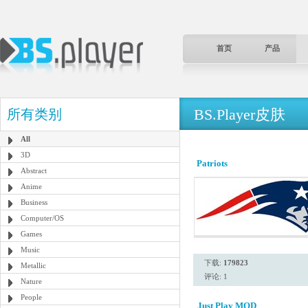
首页
产品
BS.Player皮肤
所有类别
All
3D
Patriots
Abstract
Anime
Business
Computer/OS
Games
Music
下载:
179823
Metallic
评论: 1
Nature
People
Just Play MOD