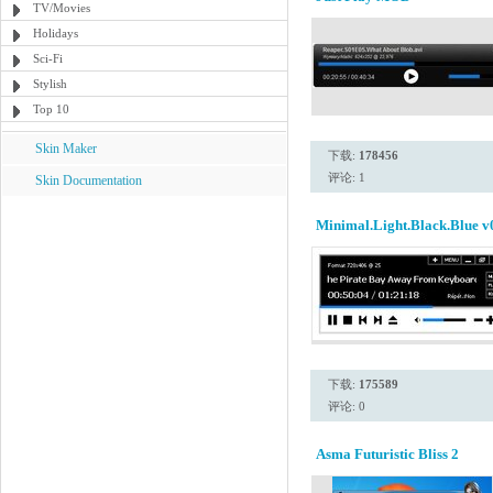
TV/Movies
Holidays
Sci-Fi
Stylish
Top 10
Skin Maker
下载:
178456
评论: 1
Skin Documentation
Minimal.Light.Black.Blue v
下载:
175589
评论: 0
Asma Futuristic Bliss 2