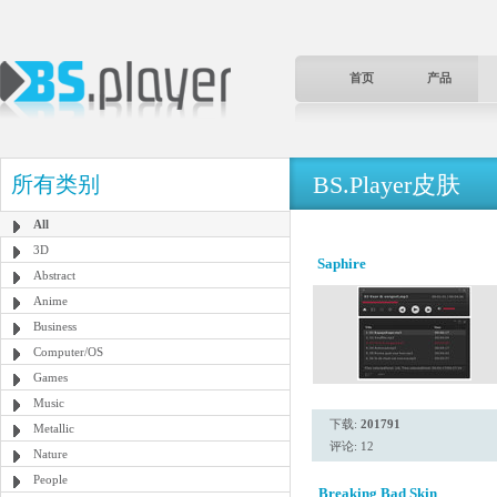
首页
产品
BS.Player皮肤
所有类别
All
3D
Saphire
Abstract
Anime
Business
Computer/OS
Games
Music
下载:
201791
Metallic
评论: 12
Nature
People
Breaking Bad Skin