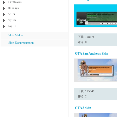
TV/Movies
Holidays
Sci-Fi
Stylish
Top 10
Skin Maker
下载:
198678
评论: 0
Skin Documentation
GTA San Andreas Skin
下载:
195549
评论: 2
GTA 3 skin