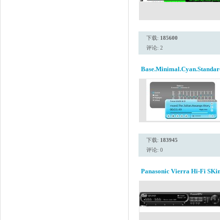
下载:
185600
评论: 2
Base.Minimal.Cyan.Standar
下载:
183945
评论: 0
Panasonic Vierra Hi-Fi SKi