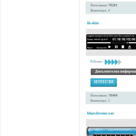
Изтегляния:
79281
Коментари: 4
lk-skin
Рейтинг:
Допълнителна информа
ИЗТЕГЛИ
Изтегляния:
78404
Коментари: 2
bluechrome.rar