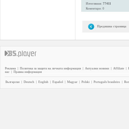
Изтегляния:
77411
Коментари: 0
Предишна страница
Реклама
|
Политика за защита на личната информация
|
Актуални новини
|
Affiliate
|
нас
|
Правна информация
Български
|
Deutsch
|
English
|
Español
|
Magyar
|
Polski
|
Português brasileiro
|
Ro