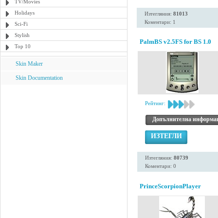
TV/Movies
Holidays
Изтегляния:
81013
Коментари: 1
Sci-Fi
Stylish
PalmBS v2.5FS for BS 1.0
Top 10
Skin Maker
Skin Documentation
Рейтинг:
Допълнителна информа
ИЗТЕГЛИ
Изтегляния:
80739
Коментари: 0
PrinceScorpionPlayer