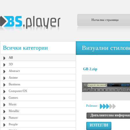
Начална страница
Визуални стилове
Всички категории
All
3D
GB 2.zip
Abstract
Anime
Business
Computer/OS
Games
Music
Рейтинг:
Metallic
Допълнителна информа
Nature
People
ИЗТЕГЛИ