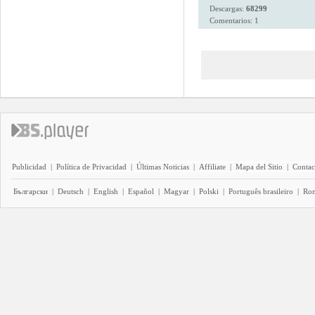
Descargas:
68299
Comentarios: 1
Publicidad
|
Política de Privacidad
|
Últimas Noticias
|
Affiliate
|
Mapa del Sitio
|
Contac
Български
|
Deutsch
|
English
|
Español
|
Magyar
|
Polski
|
Português brasileiro
|
Ro