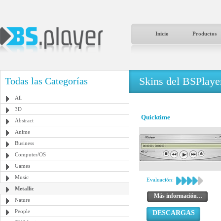
Inicio
Productos
Skins del BSPlaye
Todas las Categorías
All
3D
Quicktime
Abstract
Anime
Business
Computer/OS
Games
Music
Evaluación:
Metallic
Más información…
Nature
People
DESCARGAS