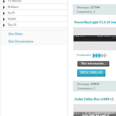
TV/Movies
Holidays
Descargas:
127104
Comentarios: 3
Sci-Fi
Stylish
PowerMacLight V1.4 19 Jan
Top 10
Skin Maker
Skin Documentation
Evaluación:
Más información…
DESCARGAS
Descargas:
119647
Comentarios: 2
Joshu Utility Bar x1600 v2