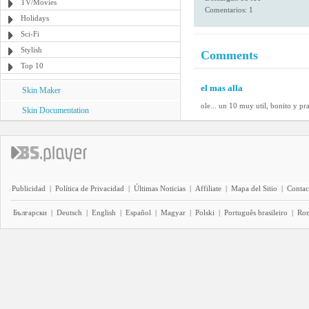
TV/Movies
Comentarios: 1
Holidays
Sci-Fi
Stylish
Comments
Top 10
el mas alla
Skin Maker
ole... un 10 muy util, bonito y prac
Skin Documentation
Publicidad
|
Política de Privacidad
|
Últimas Noticias
|
Affiliate
|
Mapa del Sitio
|
Contac
Български
|
Deutsch
|
English
|
Español
|
Magyar
|
Polski
|
Português brasileiro
|
Ro