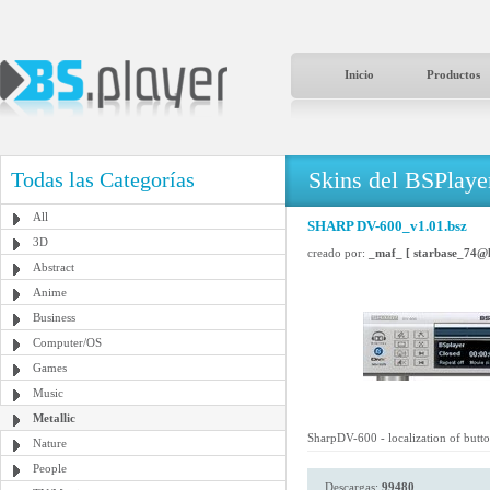
Inicio
Productos
Skins del BSPlaye
Todas las Categorías
All
SHARP DV-600_v1.01.bsz
3D
creado por:
_maf_ [ starbase_74@
Abstract
Anime
Business
Computer/OS
Games
Music
Metallic
SharpDV-600 - localization of but
Nature
People
Descargas:
99480