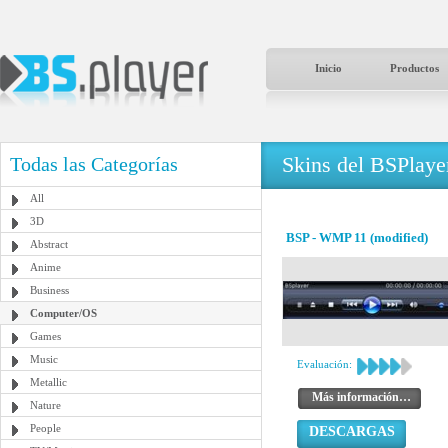
Inicio
Productos
Skins del BSPlaye
Todas las Categorías
All
3D
BSP - WMP 11 (modified)
Abstract
Anime
Business
Computer/OS
Games
Music
Evaluación:
Metallic
Más información…
Nature
People
DESCARGAS