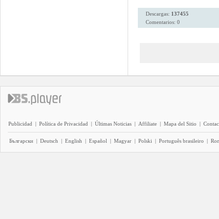
Descargas:
137455
Comentarios: 0
Publicidad
|
Política de Privacidad
|
Últimas Noticias
|
Affiliate
|
Mapa del Sitio
|
Contac
Български
|
Deutsch
|
English
|
Español
|
Magyar
|
Polski
|
Português brasileiro
|
Ro