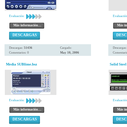
Evaluación:
Evaluación
Más información…
Más i
DESCARGAS
DES
Descargas:
51436
Cargado:
Descargas
Comentarios: 0
May 10, 2006
Comentario
Media SUBlime.bsz
Solid Steel
Evaluación:
Evaluación
Más información…
Más i
DESCARGAS
DES