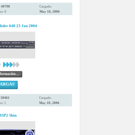
:
49798
Cargado:
os: 0
May 10, 2006
Rider 640 23 Jan 2004
:
nformación…
CARGAS
:
50461
Cargado:
s: 1
May 10, 2006
BSP2 Skin