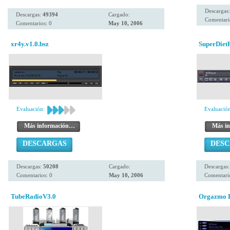
Descargas
Descargas:
49394
Cargado:
Comentari
Comentarios: 0
May 10, 2006
xr4y.v1.0.bsz
SuperDiet
Evaluación:
Evaluación
Más información…
Más i
DESCARGAS
DES
Descargas:
50208
Cargado:
Descargas
Comentarios: 0
May 10, 2006
Comentario
TubeRadioV3.0
Orgazmo 