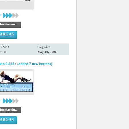
:
nformación…
CARGAS
:
52431
Cargado:
s: 0
May 10, 2006
n 0.835+ (added 7 new buttons)
:
nformación…
CARGAS