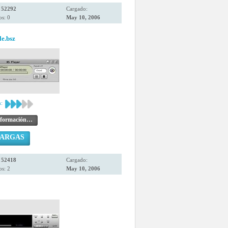
:
52292
Cargado:
s: 0
May 10, 2006
le.bsz
:
nformación…
CARGAS
:
52418
Cargado:
s: 2
May 10, 2006