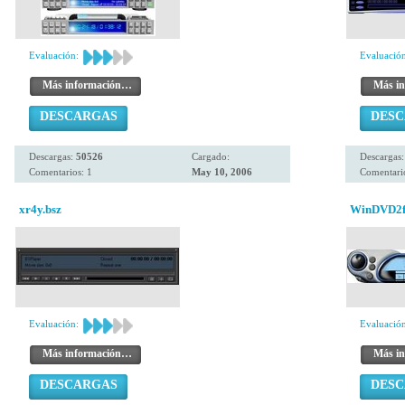
Evaluación:
Evaluación
Más información…
Más i
DESCARGAS
DES
Descargas:
50526
Cargado:
Descargas
Comentarios: 1
May 10, 2006
Comentario
xr4y.bsz
WinDVD2fi
Evaluación:
Evaluación
Más información…
Más i
DESCARGAS
DES