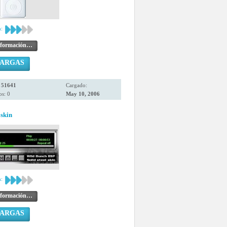
:
nformación…
CARGAS
:
51641
Cargado:
s: 0
May 10, 2006
 skin
:
nformación…
CARGAS