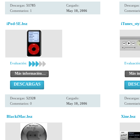
Descargas:
51785
Cargado:
Descargas
Comentarios: 1
May 10, 2006
Comentario
iPod-SE.bsz
iTunes_sty
Evaluación:
Evaluación
Más información…
Más i
DESCARGAS
DES
Descargas:
52328
Cargado:
Descargas
Comentarios: 0
May 10, 2006
Comentario
BlackiMac.bsz
Xine.bsz