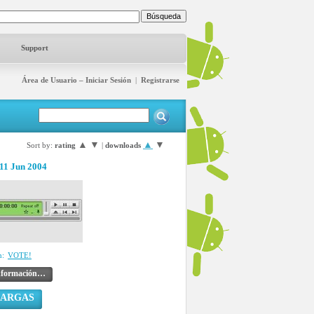
Support
Área de Usuario – Iniciar Sesión
|
Registrarse
▲
▼
▲
▼
Sort by:
rating
|
downloads
11 Jun 2004
n:
VOTE!
nformación…
CARGAS