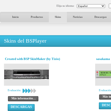
Elija su idioma:
Inicio
Productos
Skins
Noticias
Descargas
Skins del BSPlayer
Created with BSP SkinMaker (by Tizio)
sasakama 
Evaluación:
Evaluació
Más i
Más información…
DES
DESCARGAS