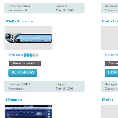
Descargas:
50605
Cargado:
Descargas
Comentarios: 0
May 10, 2006
Comentario
WinDVD 3.x clone
IPod_v1.b
Evaluación:
Evaluación
Más información…
Más i
DESCARGAS
DES
Descargas:
50862
Cargado:
Descargas
Comentarios: 1
May 10, 2006
Comentario
BSAmp.bsz
IPod v2