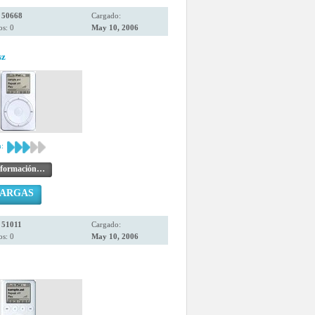
:
50668
Cargado:
s: 0
May 10, 2006
sz
:
nformación…
CARGAS
:
51011
Cargado:
s: 0
May 10, 2006