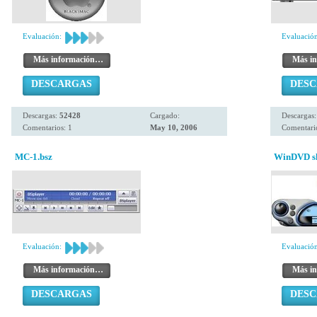
Evaluación:
Evaluación
Más información…
Más i
DESCARGAS
DES
Descargas:
52428
Cargado:
Descargas
Comentarios: 1
May 10, 2006
Comentario
MC-1.bsz
WinDVD ski
Evaluación:
Evaluación
Más información…
Más i
DESCARGAS
DES