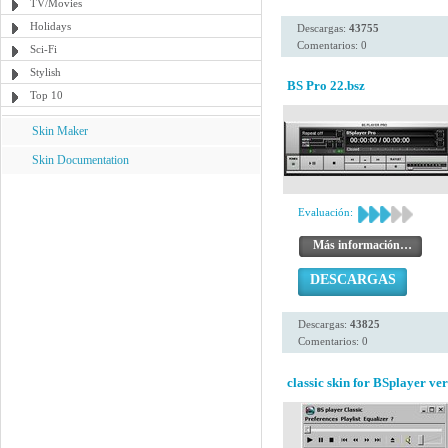
TV/Movies
Holidays
Descargas:
43755
Comentarios: 0
Sci-Fi
Stylish
BS Pro 22.bsz
Top 10
Skin Maker
Skin Documentation
Evaluación:
Más información…
DESCARGAS
Descargas:
43825
Comentarios: 0
classic skin for BSplayer ve