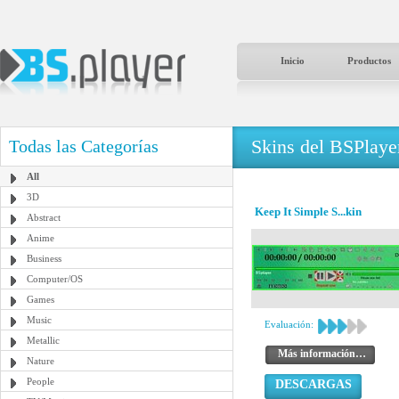
Inicio
Productos
Skins del BSPlaye
Todas las Categorías
All
3D
Keep It Simple S...kin
Abstract
Anime
Business
Computer/OS
Games
Music
Evaluación:
Metallic
Más información…
Nature
People
DESCARGAS