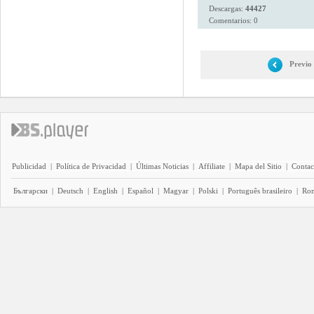
Descargas:
44427
Comentarios: 0
Previo
Publicidad
|
Política de Privacidad
|
Últimas Noticias
|
Affiliate
|
Mapa del Sitio
|
Contac
Български
|
Deutsch
|
English
|
Español
|
Magyar
|
Polski
|
Português brasileiro
|
Ro