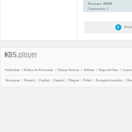
Descargas:
41630
Comentarios: 3
Prev
Publicidad
|
Política de Privacidad
|
Últimas Noticias
|
Affiliate
|
Mapa del Sitio
|
Contac
Български
|
Deutsch
|
English
|
Español
|
Magyar
|
Polski
|
Português brasileiro
|
Ro