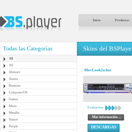
Inicio
Productos
Skins del BSPlaye
Todas las Categorías
All
3D
MovLook2a.bsz
Abstract
Anime
Business
Computer/OS
Games
Music
Evaluación:
Metallic
Más información…
Nature
People
DESCARGAS