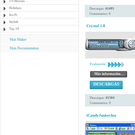
TV/Movies
Holidays
Descargas:
41495
Comentarios: 0
Sci-Fi
Stylish
Crystal 1.0
Top 10
Skin Maker
Skin Documentation
Evaluación:
Más información…
DESCARGAS
Descargas:
41504
Comentarios: 0
iCandyJunior.bsz