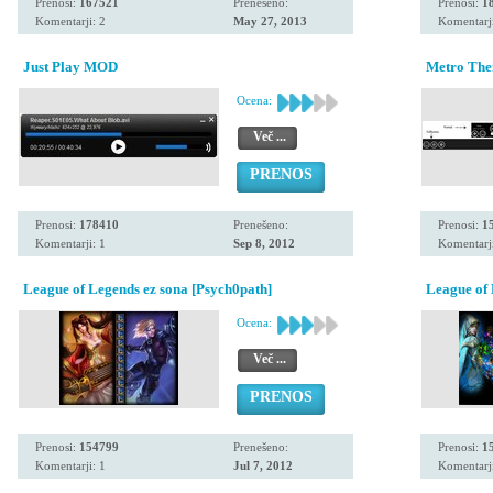
Prenosi:
167521
Prenešeno:
Prenosi:
1
Komentarji: 2
May 27, 2013
Komentarji
Just Play MOD
Metro Th
Ocena:
Več ...
PRENOS
Prenosi:
178410
Prenešeno:
Prenosi:
1
Komentarji: 1
Sep 8, 2012
Komentarji
League of Legends ez sona [Psych0path]
League of 
Ocena:
Več ...
PRENOS
Prenosi:
154799
Prenešeno:
Prenosi:
1
Komentarji: 1
Jul 7, 2012
Komentarji