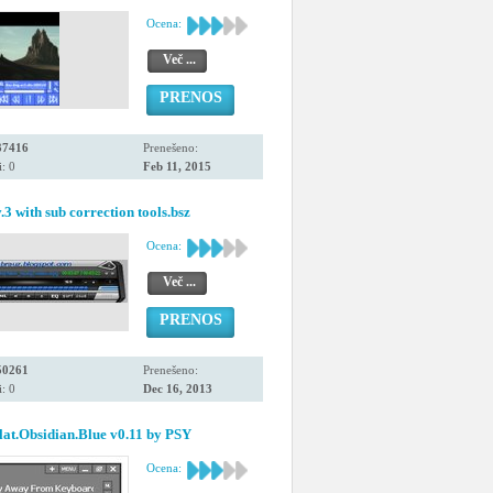
Ocena:
Več ...
PRENOS
37416
Prenešeno:
: 0
Feb 11, 2015
.3 with sub correction tools.bsz
Ocena:
Več ...
PRENOS
50261
Prenešeno:
: 0
Dec 16, 2013
at.Obsidian.Blue v0.11 by PSY
Ocena: