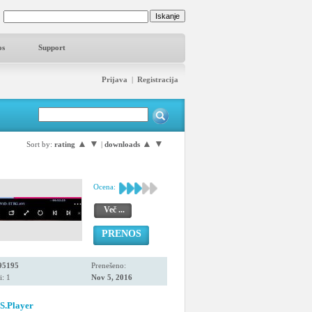
os
Support
Prijava
|
Registracija
▲
▼
▲
▼
Sort by:
rating
|
downloads
Ocena:
Več ...
PRENOS
95195
Prenešeno:
i: 1
Nov 5, 2016
S.Player