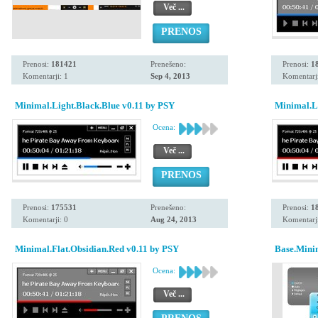
Več ...
PRENOS
Prenosi:
181421
Prenešeno:
Prenosi:
1
Komentarji: 1
Sep 4, 2013
Komentarji
Minimal.Light.Black.Blue v0.11 by PSY
Minimal.L
Ocena:
Več ...
PRENOS
Prenosi:
175531
Prenešeno:
Prenosi:
1
Komentarji: 0
Aug 24, 2013
Komentarji
Minimal.Flat.Obsidian.Red v0.11 by PSY
Base.Mini
Ocena:
Več ...