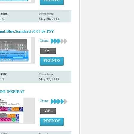
PRENOS
83906
Prenešeno:
: 0
May 28, 2013
mal.Blue.Standard v0.05 by PSY
Ocena:
Več ...
PRENOS
74981
Prenešeno:
: 2
May 27, 2013
IN8 INSPIRAT
Ocena:
Več ...
PRENOS