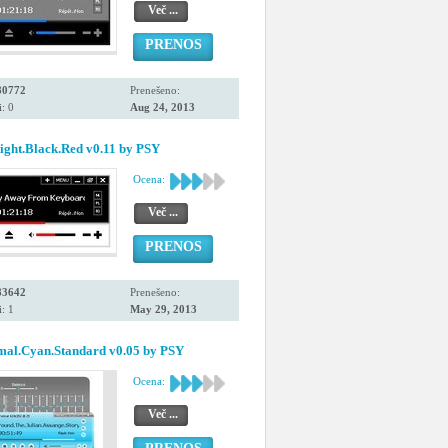
Več ...
PRENOS
80772
Prenešeno:
: 0
Aug 24, 2013
ight.Black.Red v0.11 by PSY
Ocena:
Več ...
PRENOS
83642
Prenešeno:
: 1
May 29, 2013
mal.Cyan.Standard v0.05 by PSY
Ocena:
Več ...