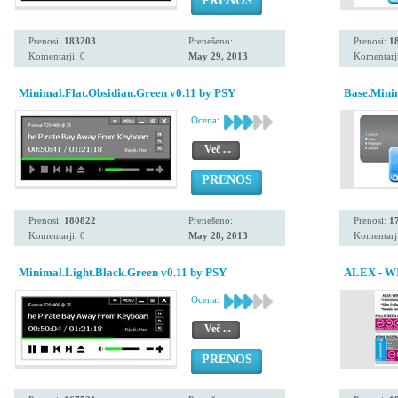
PRENOS
Prenosi:
183203
Prenešeno:
Prenosi:
1
Komentarji: 0
May 29, 2013
Komentarji
Minimal.Flat.Obsidian.Green v0.11 by PSY
Base.Mini
Ocena:
Več ...
PRENOS
Prenosi:
180822
Prenešeno:
Prenosi:
1
Komentarji: 0
May 28, 2013
Komentarji
Minimal.Light.Black.Green v0.11 by PSY
ALEX - W
Ocena:
Več ...
PRENOS