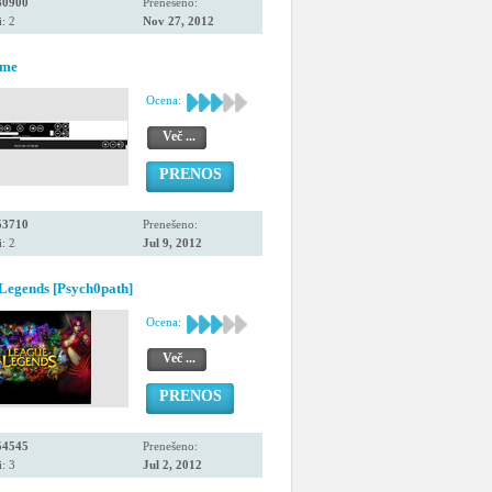
80900
Prenešeno:
: 2
Nov 27, 2012
eme
Ocena:
Več ...
PRENOS
53710
Prenešeno:
: 2
Jul 9, 2012
Legends [Psych0path]
Ocena:
Več ...
PRENOS
54545
Prenešeno:
: 3
Jul 2, 2012