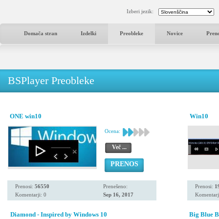
Izberi jezik:
Domača stran
Izdelki
Preobleke
Novice
Pren
BSPlayer Preobleke
ONE win10
Win10
Ocena:
Več ...
PRENOS
Prenosi:
56550
Prenešeno:
Prenosi:
1
Komentarji: 0
Sep 16, 2017
Komentarj
Diamond - Inspired by Windows 10
Big Blue B