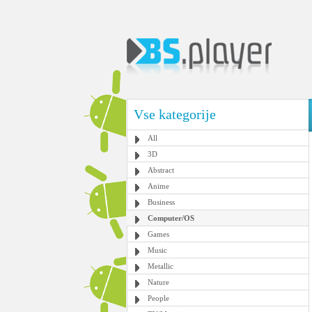
Vse kategorije
All
3D
Abstract
Anime
Business
Computer/OS
Games
Music
Metallic
Nature
People