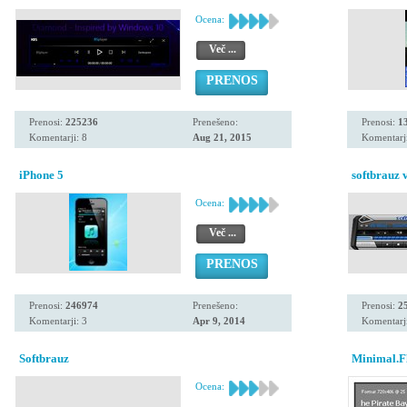
Ocena:
Več ...
PRENOS
Prenosi:
225236
Prenešeno:
Prenosi:
1
Komentarji: 8
Aug 21, 2015
Komentarji
iPhone 5
softbrauz v
Ocena:
Več ...
PRENOS
Prenosi:
246974
Prenešeno:
Prenosi:
2
Komentarji: 3
Apr 9, 2014
Komentarji
Softbrauz
Minimal.Fl
Ocena: