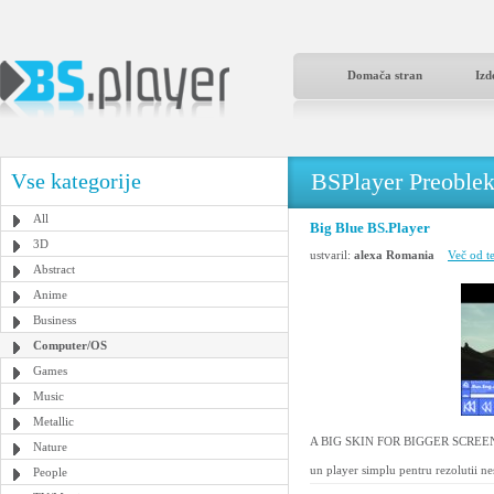
Domača stran
Izd
BSPlayer Preoble
Vse kategorije
All
Big Blue BS.Player
3D
ustvaril:
alexa Romania
Več od t
Abstract
Anime
Business
Computer/OS
Games
Music
Metallic
A BIG SKIN FOR BIGGER SCREENS
Nature
un player simplu pentru rezolutii nes
People