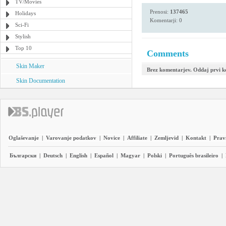
TV/Movies
Prenosi:
137465
Holidays
Komentarji: 0
Sci-Fi
Stylish
Top 10
Comments
Skin Maker
Brez komentarjev. Oddaj prvi 
Skin Documentation
Oglaševanje
|
Varovanje podatkov
|
Novice
|
Affiliate
|
Zemljevid
|
Kontakt
|
Prav
Български
|
Deutsch
|
English
|
Español
|
Magyar
|
Polski
|
Português brasileiro
|