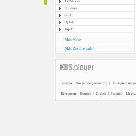
TV/Movies
Holidays
Sci-Fi
Stylish
Top 10
Skin Maker
Skin Documentation
Реклама
|
Конфиденциальность
|
Последние ново
Български
|
Deutsch
|
English
|
Español
|
Magya