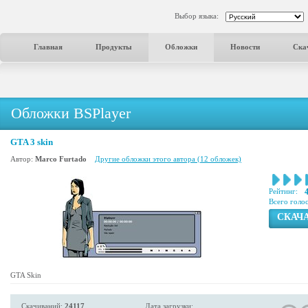
Выбор языка:
Главная
Продукты
Обложки
Новости
Ска
Обложки BSPlayer
GTA 3 skin
Автор:
Marco Furtado
Другие обложки этого автора (12 обложек)
Рейтинг:
4
Всего голо
СКАЧ
GTA Skin
Скачиваний:
24117
Дата загрузки: