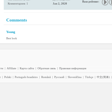
Ваш рейтинг:
Комментариев: 1
Jan 2, 2020
Comments
Young
Best look
сти
|
Affiliate
|
Карта сайта
|
Обратная связь
|
Правовая информация
r
|
Polski
|
Português brasileiro
|
Română
|
Pyccĸий
|
Slovenščina
|
Türkçe
|
中文(简体)