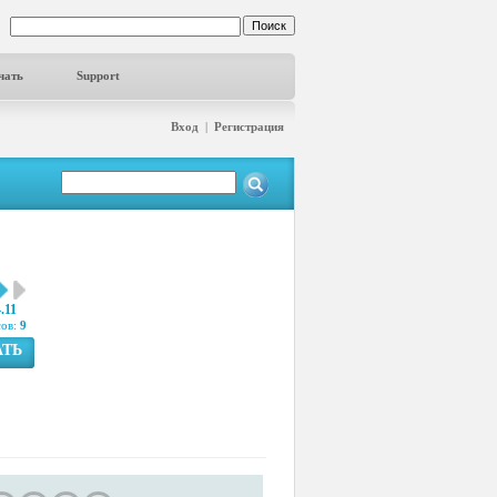
чать
Support
Вход
|
Регистрация
.11
сов:
9
АТЬ