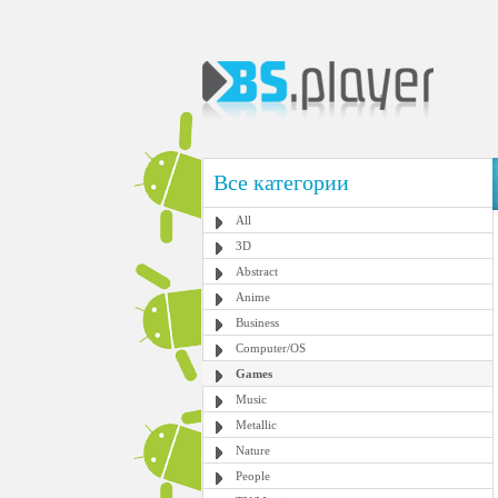
Все категории
All
3D
Abstract
Anime
Business
Computer/OS
Games
Music
Metallic
Nature
People