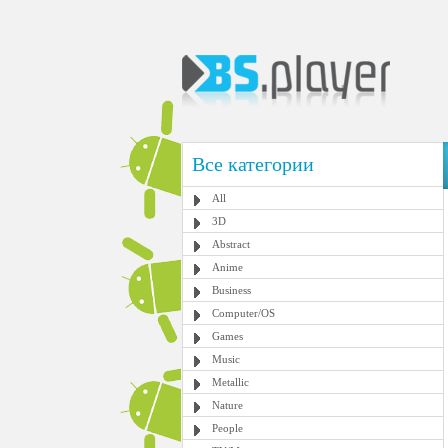
Все категории
All
3D
Abstract
Anime
Business
Computer/OS
Games
Music
Metallic
Nature
People