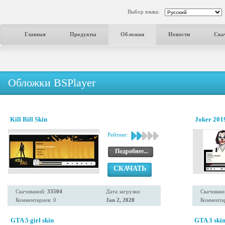
Выбор языка:
Главная
Продукты
Обложки
Новости
Ска
Обложки BSPlayer
Kill Bill Skin
Joker 2019
Рейтинг:
Подробнее...
СКАЧАТЬ
Скачиваний:
33504
Дата загрузки:
Скачиван
Комментариев: 0
Jan 2, 2020
Комментар
GTA 5 girl skin
GTA 3 ski