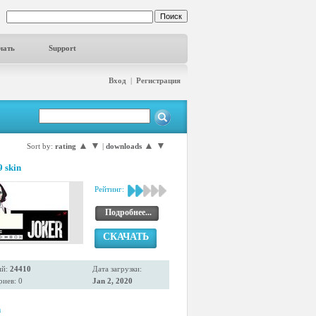
чать
Support
Вход
|
Регистрация
▲
▼
▲
▼
Sort by:
rating
|
downloads
 skin
Рейтинг:
Подробнее...
СКАЧАТЬ
ий:
24410
Дата загрузки:
иев: 0
Jan 2, 2020
n