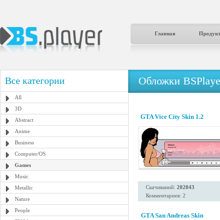
Главная
Продук
Обложки BSPlaye
Все категории
All
3D
GTA Vice City Skin 1.2
Abstract
Anime
Business
Computer/OS
Games
Music
Скачиваний:
202043
Metallic
Комментариев: 2
Nature
People
GTA San Andreas Skin