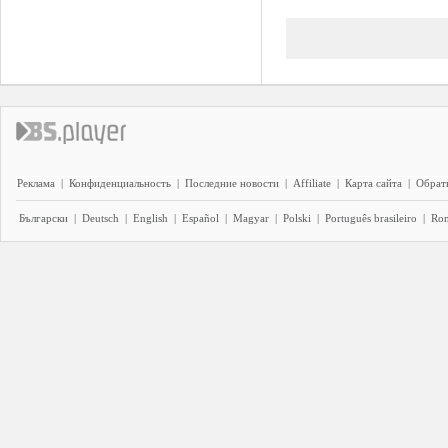
Реклама
|
Конфиденциальность
|
Последние новости
|
Affiliate
|
Карта сайта
|
Обратн
Български
|
Deutsch
|
English
|
Español
|
Magyar
|
Polski
|
Português brasileiro
|
Ro