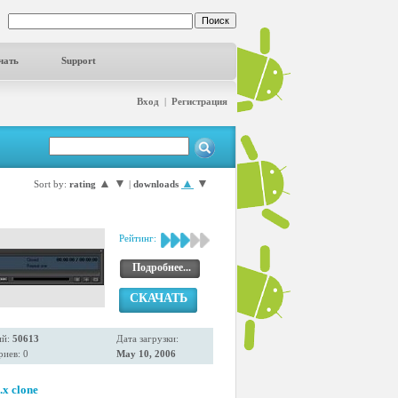
чать
Support
Вход
|
Регистрация
▲
▼
▲
▼
Sort by:
rating
|
downloads
Рейтинг:
Подробнее...
СКАЧАТЬ
ий:
50613
Дата загрузки:
иев: 0
May 10, 2006
x clone