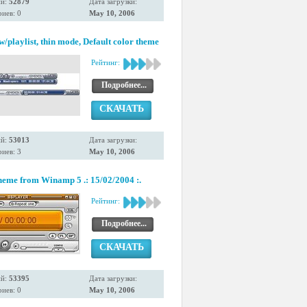
ий:
52879
Дата загрузки:
иев: 0
May 10, 2006
playlist, thin mode, Default color theme
Рейтинг:
Подробнее...
СКАЧАТЬ
ий:
53013
Дата загрузки:
иев: 3
May 10, 2006
eme from Winamp 5 .: 15/02/2004 :.
Рейтинг:
Подробнее...
СКАЧАТЬ
ий:
53395
Дата загрузки:
иев: 0
May 10, 2006