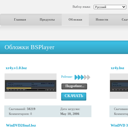
Выбор языка:
Главная
Продукты
Обложки
Новости
Ска
Обложки BSPlayer
xr4y.v1.0.bsz
xr4y.bsz
Рейтинг:
Подробнее...
СКАЧАТЬ
Скачиваний:
50219
Дата загрузки:
Скачиван
Комментариев: 0
May 10, 2006
Комментар
WinDVD2final.bsz
WinDVD 3.