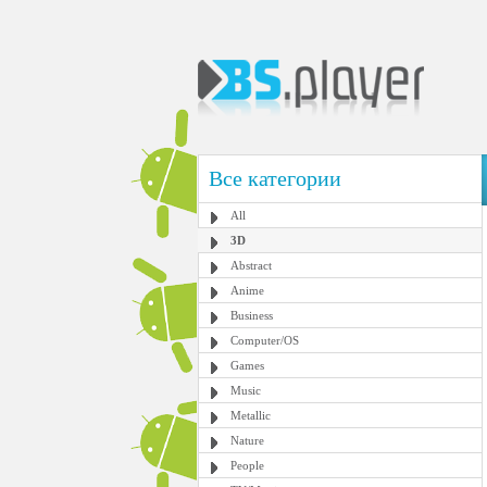
Все категории
All
3D
Abstract
Anime
Business
Computer/OS
Games
Music
Metallic
Nature
People