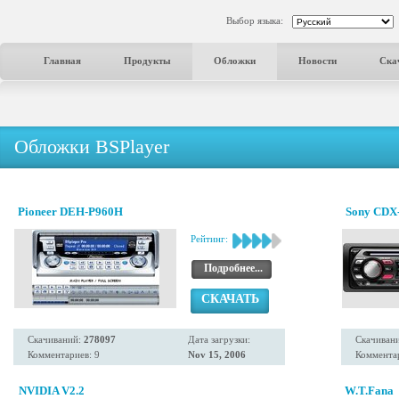
Выбор языка:
Главная
Продукты
Обложки
Новости
Ска
Обложки BSPlayer
Pioneer DEH-P960H
Sony CDX
Рейтинг:
Подробнее...
СКАЧАТЬ
Скачиваний:
278097
Дата загрузки:
Скачиван
Комментариев: 9
Nov 15, 2006
Комментар
NVIDIA V2.2
W.T.Fana