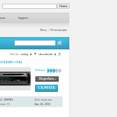
чать
Support
Вход
|
Регистрация
▲
▼
▲
▼
Sort by:
rating
|
downloads
-GT410U v3.02
Рейтинг:
Подробнее...
СКАЧАТЬ
ий:
206982
Дата загрузки:
иев: 15
Apr 26, 2011