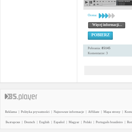
Ocena:
Więcej informacji…
POBIERZ
Pobrania:
85145
Komentarze: 3
Reklama
|
Polityka prywatności
|
Najnowsze informacje
|
Affiliate
|
Mapa strony
|
Kont
Български
|
Deutsch
|
English
|
Español
|
Magyar
|
Polski
|
Português brasileiro
|
Ro