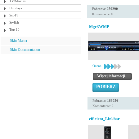
TV/Movies
Holidays
Pobrania:
250290
Komentarze: 0
Sci-Fi
Stylish
Mgc3WMP
Top 10
Skin Maker
Skin Documentation
Ocena:
Więcej informacji…
POBIERZ
Pobrania:
168056
Komentarze: 2
efficient_Linkbar